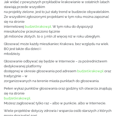
Jak widać z powyższych przykładów krakowianie w ostatnich latach
stawiają przede wszystkim
na projekty zielone, jest to już stały trend w budżecie obywatelskim.
Ze wszystkimi zgłoszonymi projektami w tym roku można zapoznać
się na stronie
internetowej
budzet.krakow.pl.
W tym roku do dyspozycji
mieszkańców przeznaczono łącznie
38 milionów złotych, to o 3 mln zł więcej niż w roku ubiegłym.
Głosować może każdy mieszkaniec Krakowa, bez względu na wiek.
BO jest także dla dzieci i
młodzieży.
Głosowanie odbywać się będzie w Internecie – za pośrednictwem
dedykowanej platformy
dostępnej w okresie głosowania pod adresem
budzet.krakow.pl
oraz
tradycyjnie – w
zorganizowanych na terenie miasta punktach do głosowania.
Pełen wykaz punktów głosowania oraz godziny ich otwarcia znajdują
się na stronie
budzet.krakow.pl.
Możesz zagłosować tylko raz – albo w punkcie, albo w Internecie.
Wiele projektów dotyczy zdrowia i wsparcia osób starszych z których
mogą skorzystać nasi