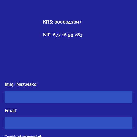
KRS: 0000043097
NIP: 677 16 99 283
Imię i Nazwisko*
Email*
Treść wiadomości