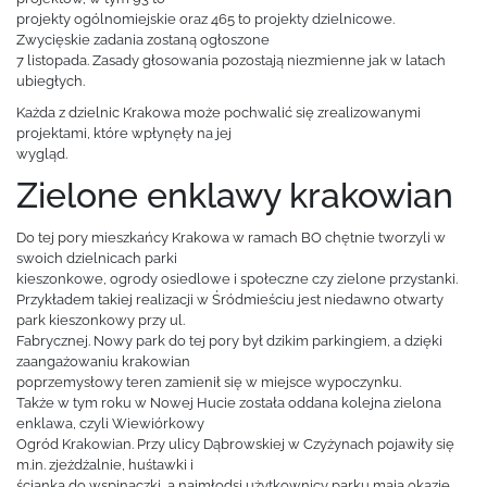
projekty ogólnomiejskie oraz 465 to projekty dzielnicowe.
Zwycięskie zadania zostaną ogłoszone
7 listopada. Zasady głosowania pozostają niezmienne jak w latach
ubiegłych.
Każda z dzielnic Krakowa może pochwalić się zrealizowanymi
projektami, które wpłynęły na jej
wygląd.
Zielone enklawy krakowian
Do tej pory mieszkańcy Krakowa w ramach BO chętnie tworzyli w
swoich dzielnicach parki
kieszonkowe, ogrody osiedlowe i społeczne czy zielone przystanki.
Przykładem takiej realizacji w Śródmieściu jest niedawno otwarty
park kieszonkowy przy ul.
Fabrycznej. Nowy park do tej pory był dzikim parkingiem, a dzięki
zaangażowaniu krakowian
poprzemysłowy teren zamienił się w miejsce wypoczynku.
Także w tym roku w Nowej Hucie została oddana kolejna zielona
enklawa, czyli Wiewiórkowy
Ogród Krakowian. Przy ulicy Dąbrowskiej w Czyżynach pojawiły się
m.in. zjeżdżalnie, huśtawki i
ścianka do wspinaczki, a najmłodsi użytkownicy parku mają okazję