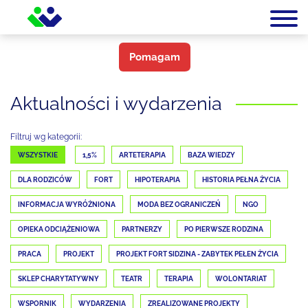
Pomagam
Aktualności i wydarzenia
Filtruj wg kategorii:
WSZYSTKIE
1,5%
ARTETERAPIA
BAZA WIEDZY
DLA RODZICÓW
FORT
HIPOTERAPIA
HISTORIA PEŁNA ŻYCIA
INFORMACJA WYRÓŻNIONA
MODA BEZ OGRANICZEŃ
NGO
OPIEKA ODCIĄŻENIOWA
PARTNERZY
PO PIERWSZE RODZINA
PRACA
PROJEKT
PROJEKT FORT SIDZINA - ZABYTEK PEŁEN ŻYCIA
SKLEP CHARYTATYWNY
TEATR
TERAPIA
WOLONTARIAT
WSPORNIK
WYDARZENIA
ZREALIZOWANE PROJEKTY