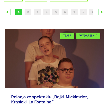
<
>
1
2
3
4
5
6
7
8
9
10
TEATR
WYDARZENIA
Relacja ze spektaklu „Bajki. Mickiewicz,
Krasicki, La Fontaine.”