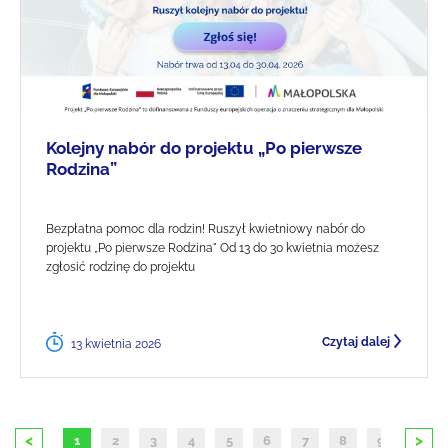
Kolejny nabór do projektu „Po pierwsze
Rodzina”
Bezpłatna pomoc dla rodzin! Ruszył kwietniowy nabór do
projektu „Po pierwsze Rodzina" Od 13 do 30 kwietnia możesz
zgłosić rodzinę do projektu
Czytaj dalej
13 kwietnia 2026
<
>
1
2
3
4
5
6
7
8
9
10