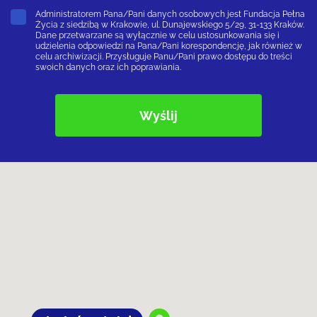
Administratorem Pana/Pani danych osobowych jest Fundacja Pełna
Życia z siedzibą w Krakowie, ul. Dunajewskiego 5/29, 31-133 Kraków.
Dane przetwarzane są wyłącznie w celu ustosunkowania się i
udzielenia odpowiedzi na Pana/Pani korespondencję, jak również w
celu archiwizacji. Przysługuje Panu/Pani prawo dostępu do treści
swoich danych oraz ich poprawiania.