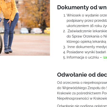
Dokumenty od wni
Wniosek o wydanie orze
podpisany przez przeds
ukończeniem 16 roku ży
Zaświadczenie lekarskie
do Spraw Orzekania o N
którego opieką lekarską 
Inne dokumenty medycz
Posiadane wyniki badań
Informacja o uczniu –
(
z
Odwołanie od dec
Od orzeczenia o niepełnosprawn
do Wojewódzkiego Zespołu do 
Krakowie za pośrednictwem Po
Niepełnosprawności w Krakowie 
Odwołanie nie podlega opłatom