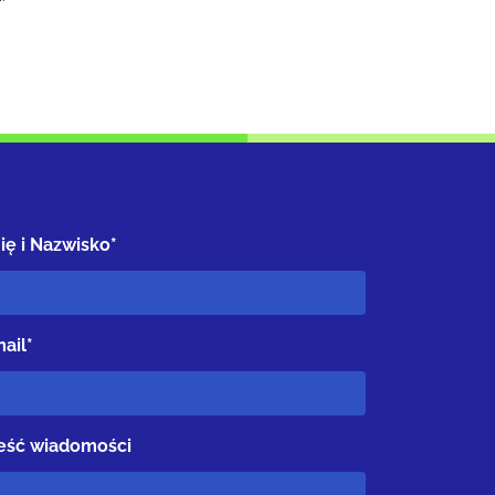
ię i Nazwisko*
ail*
eść wiadomości