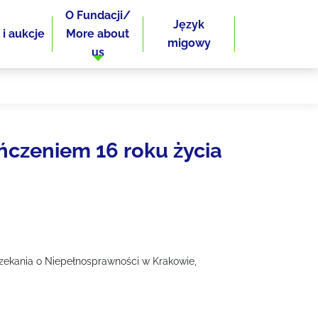
O Fundacji/
Język
 i aukcje
More about
migowy
us
ńczeniem 16 roku życia
ekania o Niepełnosprawności w Krakowie,