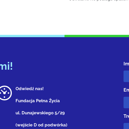
mi!
Im
Odwiedź nas!
Em
Fundacja Pełna Życia
ul. Dunajewskiego 5/29
Tr
(wejście D od podwórka)