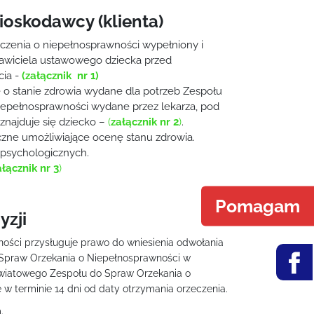
oskodawcy (klienta)
czenia o niepełnosprawności wypełniony i
tawiciela ustawowego dziecka przed
cia -
(załącznik nr 1)
 o stanie zdrowia wydane dla potrzeb Zespołu
iepełnosprawności wydane przez lekarza, pod
znajduje się dziecko –
(
załącznik nr 2
)
.
ne umożliwiające ocenę stanu zdrowia.
 psychologicznych.
ałącznik nr 3
)
Pomagam
yzji
ości przysługuje prawo do wniesienia odwołania
Spraw Orzekania o Niepełnosprawności w
wiatowego Zespołu do Spraw Orzekania o
w terminie 14 dni od daty otrzymania orzeczenia.
.