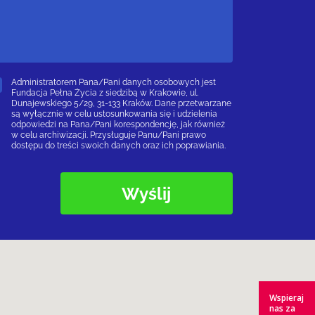
Administratorem Pana/Pani danych osobowych jest
Fundacja Pełna Życia z siedzibą w Krakowie, ul.
Dunajewskiego 5/29, 31-133 Kraków. Dane przetwarzane
są wyłącznie w celu ustosunkowania się i udzielenia
odpowiedzi na Pana/Pani korespondencję, jak również
w celu archiwizacji. Przysługuje Panu/Pani prawo
dostępu do treści swoich danych oraz ich poprawiania.
Wspieraj
nas za