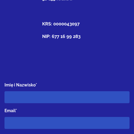
KRS: 0000043097
NIP: 677 16 99 283
Imię i Nazwisko*
Email*