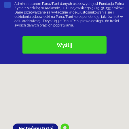
Administratorem Pana/Pani danych osobowych jest Fundacja Pełna
Życia z siedzibą w Krakowie, ul. Dunajewskiego 5/29, 31-133 Kraków.
Dane przetwarzane są wyłącznie w celu ustosunkowania się i
udzielenia odpowiedzi na Pana/Pani korespondencję, jak również w
celu archiwizacji. Przysługuje Panu/Pani prawo dostępu do treści
swoich danych oraz ich poprawiania.