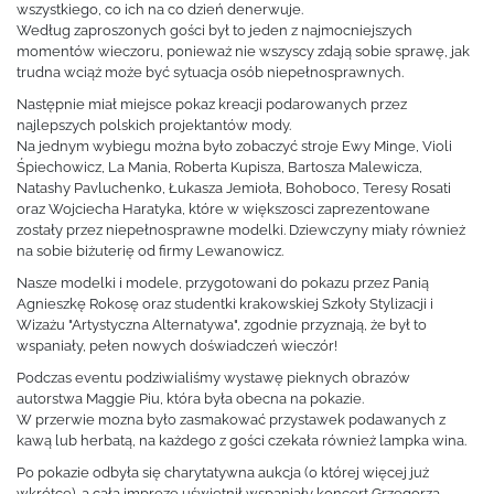
wszystkiego, co ich na co dzień denerwuje.
Według zaproszonych gości był to jeden z najmocniejszych
momentów wieczoru, ponieważ nie wszyscy zdają sobie sprawę, jak
trudna wciąż może być sytuacja osób niepełnosprawnych.
Następnie miał miejsce pokaz kreacji podarowanych przez
najlepszych polskich projektantów mody.
Na jednym wybiegu można było zobaczyć stroje Ewy Minge, Violi
Śpiechowicz, La Mania, Roberta Kupisza, Bartosza Malewicza,
Natashy Pavluchenko, Łukasza Jemioła, Bohoboco, Teresy Rosati
oraz Wojciecha Haratyka, które w większosci zaprezentowane
zostały przez niepełnosprawne modelki. Dziewczyny miały również
na sobie biżuterię od firmy Lewanowicz.
Nasze modelki i modele, przygotowani do pokazu przez Panią
Agnieszkę Rokosę oraz studentki krakowskiej Szkoły Stylizacji i
Wizażu "Artystyczna Alternatywa", zgodnie przyznają, że był to
wspaniały, pełen nowych doświadczeń wieczór!
Podczas eventu podziwialiśmy wystawę pieknych obrazów
autorstwa Maggie Piu, która była obecna na pokazie.
W przerwie mozna było zasmakować przystawek podawanych z
kawą lub herbatą, na każdego z gości czekała również lampka wina.
Po pokazie odbyła się charytatywna aukcja (o której więcej już
wkrótce), a całą imprezę uświetnił wspaniały koncert Grzegorza