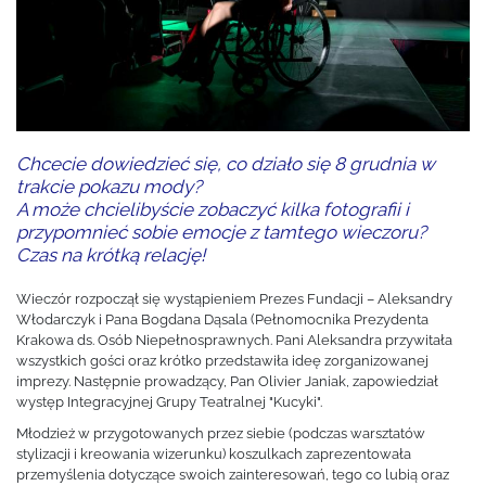
Chcecie dowiedzieć się, co działo się 8 grudnia w
trakcie pokazu mody?
A może chcielibyście zobaczyć kilka fotografii i
przypomnieć sobie emocje z tamtego wieczoru?
Czas na krótką relację!
Wieczór rozpoczął się wystąpieniem Prezes Fundacji – Aleksandry
Włodarczyk i Pana Bogdana Dąsala (Pełnomocnika Prezydenta
Krakowa ds. Osób Niepełnosprawnych. Pani Aleksandra przywitała
wszystkich gości oraz krótko przedstawiła ideę zorganizowanej
imprezy. Następnie prowadzący, Pan Olivier Janiak, zapowiedział
występ Integracyjnej Grupy Teatralnej "Kucyki".
Młodzież w przygotowanych przez siebie (podczas warsztatów
stylizacji i kreowania wizerunku) koszulkach zaprezentowała
przemyślenia dotyczące swoich zainteresowań, tego co lubią oraz