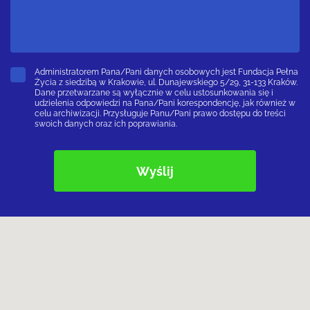
Administratorem Pana/Pani danych osobowych jest Fundacja Pełna
Życia z siedzibą w Krakowie, ul. Dunajewskiego 5/29, 31-133 Kraków.
Dane przetwarzane są wyłącznie w celu ustosunkowania się i
udzielenia odpowiedzi na Pana/Pani korespondencję, jak również w
celu archiwizacji. Przysługuje Panu/Pani prawo dostępu do treści
swoich danych oraz ich poprawiania.