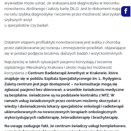
wywiadzie może uznać, że wskazana jest diagnostyka w kierunku
nowotworu złośliwego i założy kartę DiLO. Jest to dokument mający
na celu szybką diagnostykę i leczenie przez możliwość skorzystania z
szybszych wizyt
u specjalistów czy badań.
Ostatnim etapem profilaktyki nowotworowej jest walka z chorobą
przez zablokowanie jej rozwoju i zmniejszenie powikłań, objawiające
się w postaci podjęcia leczenia, dalszych badań i wizyt kontrolnych.
Najczęściej w takich sytuacjach pacjenci korzystają z leczenia
szpitalnego. Mieszkańcy Krakowa i okolic mają też możliwość
korzystania z
Centrum Radioterapii Amethyst w Krakowie, które
znajduje się w pobliżu Szpitala Specjalistycznego im. L. Rydygiera.
Zaletą centrum jest jego dostępność – na konsultacje mogą się
zgłaszać pacjenci bez skierowań, a wszelkie świadczenia medyczne
są bezpłatne, świadczone są na podstawie kontraktu z NFZ. W
ramach usług świadczonych przez centrum możemy skorzystać z
wiedzy i doświadczenia lekarzy specjalistów onkologii i radioterapii
ukierunkowanych na nowoczesnych terapiach onkologicznych
wykorzystujących radioterapię, teleradioterapię i brachyterapię.
Na uwagę zasługuje fakt, że centrum świadczy usługi kompleksowo,