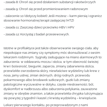
- zasada 8: Chroń się przed działaniem substancji rakotwórczych
- zasada 9: Chroń się przed promieniowaniem radonowym
- zalecenie 10 (dotyczy kobiet): Jeśli możesz – karm piersią i ogranicz
stosowanie hormonalnej terapii zastępczej (HTZ)
- zasada 11: Zaszczep dzieci przeciwko HBV i HPV
- zasada 12: Korzystaj z badań przesiewowych.
Istotne w profilaktyce jest także obserwowanie swojego ciała, aby
niepokojące nas zmiany czy symptomy móc skonsultować z swoim
lekarzem rodzinnym. Sygnały zasługujące na miano alarmowych to:
zaburzenia w oddawaniu moczu i stolca, w tym obecność świeżej
krwi i bolesność, biegunki, zaparcia, zmiany zabarwienia stolca,
przewlekłe owrzodzenia skóry, niewłaściwe wydzieliny lub krew z
nosa, jamy ustnej, zmian skórnych, dróg rodnych, przewodu
pokarmowego albo brodawek sutkowych, guzki lub zmiany
patologiczne wyczuwalne w dotyku, częste niestrawności, ból,
dyskomfort w nadbrzuszu albo zaburzenia połykania, zauważone
zmiany w obrębie znamion, a także przewlekła chrypka (utrzymująca
się powyżej 3 tygodni) i kaszel z krwistą wydzieliną – krwioplucie.
Lekarz pierwszego kontaktu, po przeprowadzonym z nami