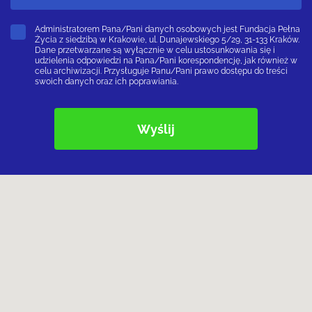
Administratorem Pana/Pani danych osobowych jest Fundacja Pełna
Życia z siedzibą w Krakowie, ul. Dunajewskiego 5/29, 31-133 Kraków.
Dane przetwarzane są wyłącznie w celu ustosunkowania się i
udzielenia odpowiedzi na Pana/Pani korespondencję, jak również w
celu archiwizacji. Przysługuje Panu/Pani prawo dostępu do treści
swoich danych oraz ich poprawiania.