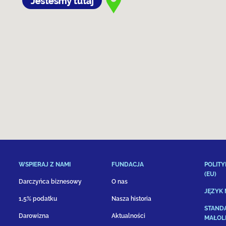
WSPIERAJ Z NAMI
FUNDACJA
POLITY
(EU)
Darczyńca biznesowy
O nas
JĘZYK
1,5% podatku
Nasza historia
STAND
Darowizna
Aktualności
MAŁOL