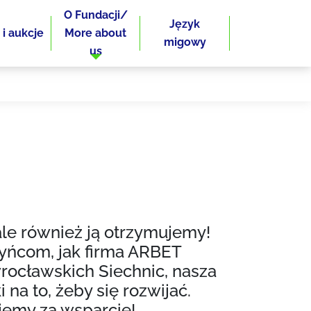
O Fundacji/
Język
 i aukcje
More about
migowy
us
le również ją otrzymujemy!
zyńcom, jak firma ARBET
ocławskich Siechnic, nasza
na to, żeby się rozwijać.
jemy za wsparcie!