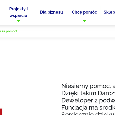
Projekty i
Dla biznesu
Chcę pomóc
Sklep
wsparcie
y za pomoc!
Niesiemy pomoc, a
Dzięki takim Darc
Deweloper z podwr
Fundacja ma środki 
Serdecznie dzięku