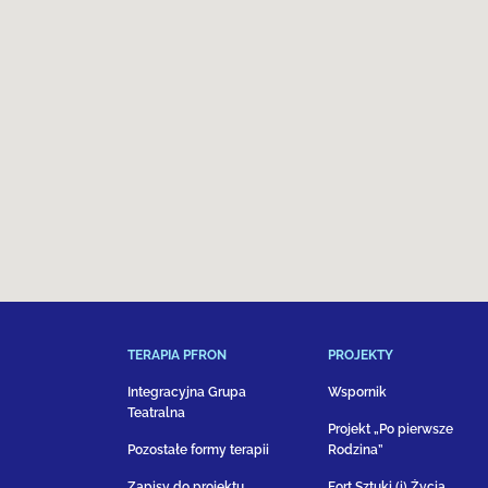
TERAPIA PFRON
PROJEKTY
Integracyjna Grupa
Wspornik
Teatralna
Projekt „Po pierwsze
Pozostałe formy terapii
Rodzina”
Zapisy do projektu
Fort Sztuki (i) Życia