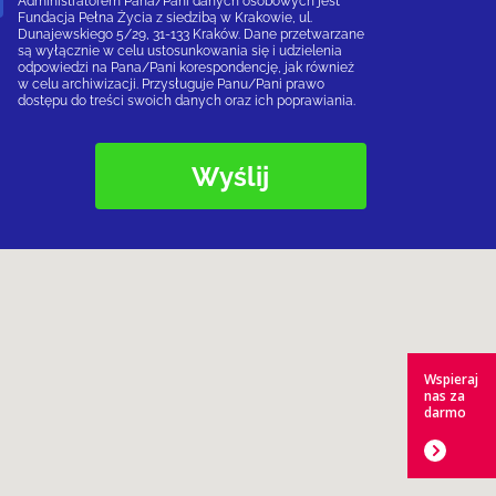
Administratorem Pana/Pani danych osobowych jest
Fundacja Pełna Życia z siedzibą w Krakowie, ul.
Dunajewskiego 5/29, 31-133 Kraków. Dane przetwarzane
są wyłącznie w celu ustosunkowania się i udzielenia
odpowiedzi na Pana/Pani korespondencję, jak również
w celu archiwizacji. Przysługuje Panu/Pani prawo
dostępu do treści swoich danych oraz ich poprawiania.
Wspieraj
nas za
darmo