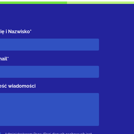
ię i Nazwisko*
ail*
eść wiadomości