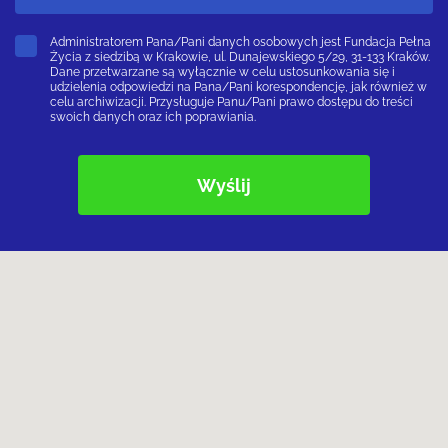
Administratorem Pana/Pani danych osobowych jest Fundacja Pełna
Życia z siedzibą w Krakowie, ul. Dunajewskiego 5/29, 31-133 Kraków.
Dane przetwarzane są wyłącznie w celu ustosunkowania się i
udzielenia odpowiedzi na Pana/Pani korespondencję, jak również w
celu archiwizacji. Przysługuje Panu/Pani prawo dostępu do treści
swoich danych oraz ich poprawiania.