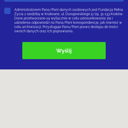
Administratorem Pana/Pani danych osobowych jest Fundacja Pełna
Życia z siedzibą w Krakowie, ul. Dunajewskiego 5/29, 31-133 Kraków.
Dane przetwarzane są wyłącznie w celu ustosunkowania się i
udzielenia odpowiedzi na Pana/Pani korespondencję, jak również w
celu archiwizacji. Przysługuje Panu/Pani prawo dostępu do treści
swoich danych oraz ich poprawiania.