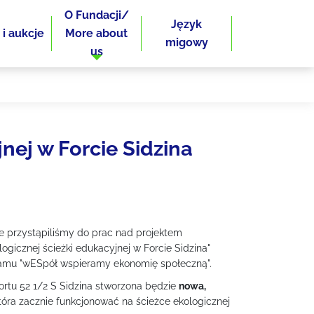
O Fundacji/
Język
 i aukcje
More about
migowy
us
nej w Forcie Sidzina
e przystąpiliśmy do prac nad projektem
ogicznej ścieżki edukacyjnej w Forcie Sidzina"
amu "wESpół wspieramy ekonomię społeczną".
ortu 52 1/2 S Sidzina stworzona będzie
nowa,
która zacznie funkcjonować na ścieżce ekologicznej