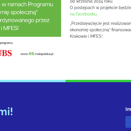
od września 2024 roku.
O postępach w projekcie będz
na Facebooku
.
„Przedsięwzięcie jest realizo
ekonomię społeczną” finansow
Krakowie i MFES”.
mi!
Im