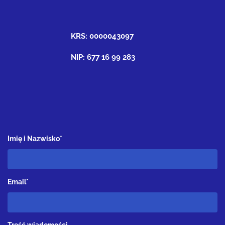
KRS: 0000043097
NIP: 677 16 99 283
Imię i Nazwisko*
Email*
Treść wiadomości