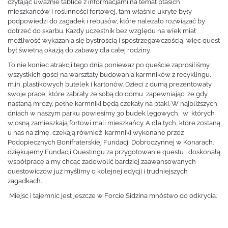
czytając uważnie tablice z informacjami na temat ptasich
mieszkańców i roślinności fortowej, tam właśnie ukryte były
podpowiedzi do zagadek i rebusów, które należało rozwiązać by
dotrzeć do skarbu. Każdy uczestnik bez względu na wiek miał
możliwość wykazania się bystrością i spostrzegawczością, więc quest
był świetną okazją do zabawy dla całej rodziny.
To nie koniec atrakcji tego dnia ponieważ po queście zaprosiliśmy
wszystkich gości na warsztaty budowania karmników z recyklingu,
m.in. plastikowych butelek i kartonów. Dzieci z dumą prezentowały
swoje prace, które zabrały ze sobą do domu zapewniając, że gdy
nastaną mrozy, pełne karmniki będą czekały na ptaki. W najbliższych
dniach w naszym parku powiesimy 30 budek lęgowych, w których
wiosną zamieszkają fortowi mali mieszkańcy. A dla tych, które zostaną
u nas na zimę, czekają również karmniki wykonane przez
Podopiecznych Bonifraterskiej Fundacji Dobroczynnej w Konarach.
dziękujemy Fundacji Questingu za przygotowanie questu i doskonałą
współpracę a my chcąc zadowolić bardziej zaawansowanych
questowiczów już myślimy o kolejnej edycji i trudniejszych
zagadkach.
Miejsc i tajemnic jest jeszcze w Forcie Sidzina mnóstwo do odkrycia.