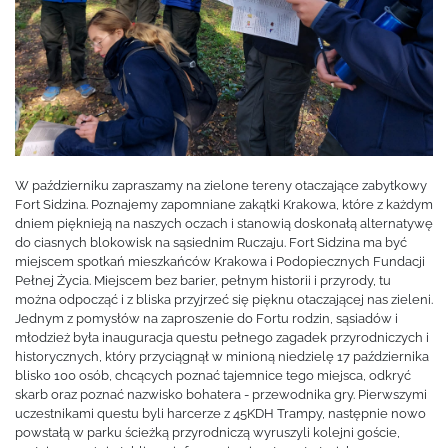
W październiku zapraszamy na zielone tereny otaczające zabytkowy
Fort Sidzina. Poznajemy zapomniane zakątki Krakowa, które z każdym
dniem pięknieją na naszych oczach i stanowią doskonałą alternatywę
do ciasnych blokowisk na sąsiednim Ruczaju. Fort Sidzina ma być
miejscem spotkań mieszkańców Krakowa i Podopiecznych Fundacji
Pełnej Życia. Miejscem bez barier, pełnym historii i przyrody, tu
można odpocząć i z bliska przyjrzeć się pięknu otaczającej nas zieleni.
Jednym z pomysłów na zaproszenie do Fortu rodzin, sąsiadów i
młodzież była inauguracja questu pełnego zagadek przyrodniczych i
historycznych, który przyciągnął w minioną niedzielę 17 października
blisko 100 osób, chcących poznać tajemnice tego miejsca, odkryć
skarb oraz poznać nazwisko bohatera - przewodnika gry. Pierwszymi
uczestnikami questu byli harcerze z 45KDH Trampy, następnie nowo
powstałą w parku ścieżką przyrodniczą wyruszyli kolejni goście,