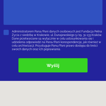
Administratorem Pana/Pani danych osobowych jest Fundacja Pełna
Życia z siedzibą w Krakowie, ul. Dunajewskiego 5/29, 31-133 Kraków.
Dane przetwarzane są wyłącznie w celu ustosunkowania się i
udzielenia odpowiedzi na Pana/Pani korespondencję, jak również w
celu archiwizacji. Przysługuje Panu/Pani prawo dostępu do treści
swoich danych oraz ich poprawiania.