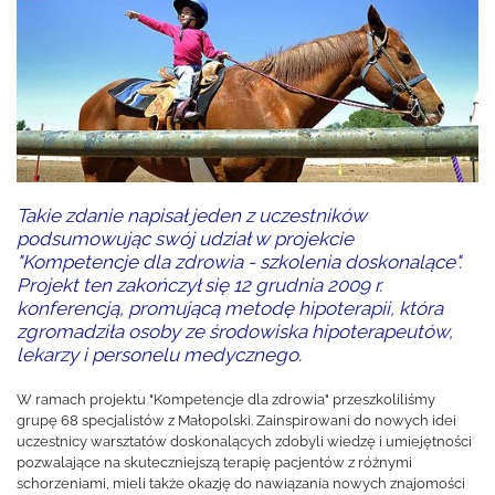
Takie zdanie napisał jeden z uczestników
podsumowując swój udział w projekcie
"Kompetencje dla zdrowia - szkolenia doskonalące".
Projekt ten zakończył się 12 grudnia 2009 r.
konferencją, promującą metodę hipoterapii, która
zgromadziła osoby ze środowiska hipoterapeutów,
lekarzy i personelu medycznego.
W ramach projektu "Kompetencje dla zdrowia" przeszkoliliśmy
grupę 68 specjalistów z Małopolski. Zainspirowani do nowych idei
uczestnicy warsztatów doskonalących zdobyli wiedzę i umiejętności
pozwalające na skuteczniejszą terapię pacjentów z różnymi
schorzeniami, mieli także okazję do nawiązania nowych znajomości