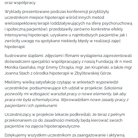
oraz współpracy.
Wyklady prezentowane podczas konferencji przybliżyły
uczestnikom miejsce hipoterapii wśród innych metod
wieloaspektowej terapii (oddziaływujących na sferę psychoruchową
i społeczną pacjentów), przedstawiły zarówno konkretne efekty
intensywnej hipoterapii, uzyskane u najmłodszych pacjentów. jak i
zwróciły uwagę na spotykane niekiedy błędy w realizacji zajęć
hipoterapii.
Ilustrowane slajdami, zdjęciami i filmami wystąpienia zaprezentowali
doświadczeni specjaliści współpracujący z naszą Fundacją: dr n med.
Monika Gasińska, mgr Emmy Chrapla, mgr Jan Krupiński, a także mgr
Joanna Stach z ośrodka hipoterapii w Zbylitowskiej Górze.
Mieliśmy wielką satysfakcję czytając w ankietach wypowiedzi
uczestników, podsumowujące ich udział w projekcie:
Szkolenia
pozwoliły mi wzbogacić warsztat pracy o nowe elementy, tak aby
praca nie była schematyczna
,
Wprowadziłam nowe zasady pracy z
pacjentami i ich opiekunami
.
Uczestniczący w projekcie lekarze podkreślali, że teraz z pełnym
przekonaniem co do zasadności metody będą kierować swoich
pacjentów na zajęcia hipoterapeutyczne.
Dziękujemy wszystkim uczestnikom za zaangażowanie i aktywną