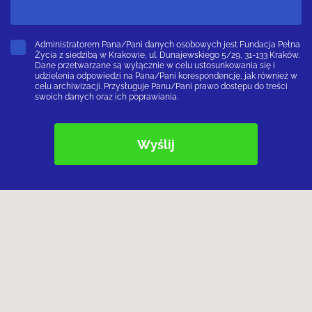
Administratorem Pana/Pani danych osobowych jest Fundacja Pełna
Życia z siedzibą w Krakowie, ul. Dunajewskiego 5/29, 31-133 Kraków.
Dane przetwarzane są wyłącznie w celu ustosunkowania się i
udzielenia odpowiedzi na Pana/Pani korespondencję, jak również w
celu archiwizacji. Przysługuje Panu/Pani prawo dostępu do treści
swoich danych oraz ich poprawiania.