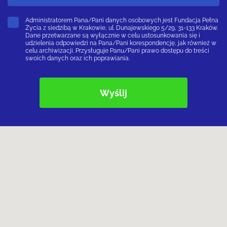
Administratorem Pana/Pani danych osobowych jest Fundacja Pełna
Życia z siedzibą w Krakowie, ul. Dunajewskiego 5/29, 31-133 Kraków.
Dane przetwarzane są wyłącznie w celu ustosunkowania się i
udzielenia odpowiedzi na Pana/Pani korespondencję, jak również w
celu archiwizacji. Przysługuje Panu/Pani prawo dostępu do treści
swoich danych oraz ich poprawiania.