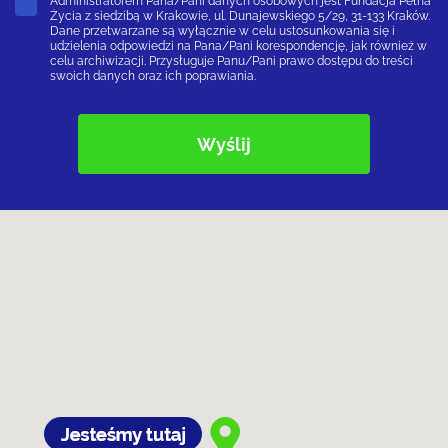
Administratorem Pana/Pani danych osobowych jest Fundacja Pełna
Życia z siedzibą w Krakowie, ul. Dunajewskiego 5/29, 31-133 Kraków.
Dane przetwarzane są wyłącznie w celu ustosunkowania się i
udzielenia odpowiedzi na Pana/Pani korespondencję, jak również w
celu archiwizacji. Przysługuje Panu/Pani prawo dostępu do treści
swoich danych oraz ich poprawiania.