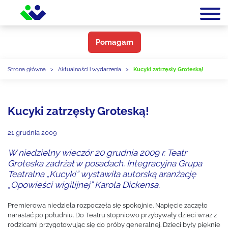
Pomagam
Strona główna
>
Aktualności i wydarzenia
>
Kucyki zatrzęsły Groteską!
Kucyki zatrzęsły Groteską!
21 grudnia 2009
W niedzielny wieczór 20 grudnia 2009 r. Teatr
Groteska zadrżał w posadach. Integracyjna Grupa
Teatralna „Kucyki” wystawiła autorską aranżację
„Opowieści wigilijnej” Karola Dickensa.
Premierowa niedziela rozpoczęła się spokojnie. Napięcie zaczęło
narastać po południu. Do Teatru stopniowo przybywały dzieci wraz z
rodzicami przygotowując się do próby generalnej. Dzieci były pięknie