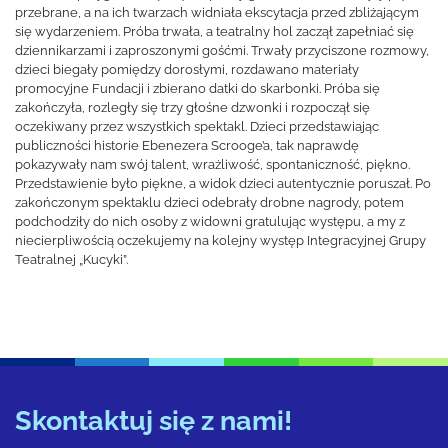
przebrane, a na ich twarzach widniała ekscytacja przed zbliżającym
się wydarzeniem. Próba trwała, a teatralny hol zaczął zapełniać się
dziennikarzami i zaproszonymi gośćmi. Trwały przyciszone rozmowy,
dzieci biegały pomiędzy dorosłymi, rozdawano materiały
promocyjne Fundacji i zbierano datki do skarbonki. Próba się
zakończyła, rozległy się trzy głośne dzwonki i rozpoczął się
oczekiwany przez wszystkich spektakl. Dzieci przedstawiając
publiczności historie Ebenezera Scrooge’a, tak naprawdę
pokazywały nam swój talent, wrażliwość, spontaniczność, piękno.
Przedstawienie było piękne, a widok dzieci autentycznie poruszał. Po
zakończonym spektaklu dzieci odebrały drobne nagrody, potem
podchodziły do nich osoby z widowni gratulując występu, a my z
niecierpliwością oczekujemy na kolejny występ Integracyjnej Grupy
Teatralnej „Kucyki”.
Skontaktuj się z nami!