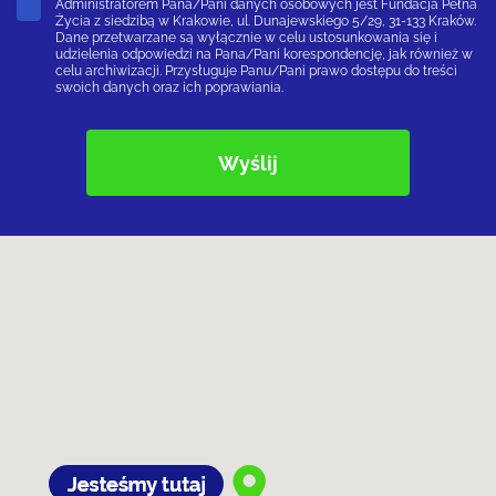
Administratorem Pana/Pani danych osobowych jest Fundacja Pełna
Życia z siedzibą w Krakowie, ul. Dunajewskiego 5/29, 31-133 Kraków.
Dane przetwarzane są wyłącznie w celu ustosunkowania się i
udzielenia odpowiedzi na Pana/Pani korespondencję, jak również w
celu archiwizacji. Przysługuje Panu/Pani prawo dostępu do treści
swoich danych oraz ich poprawiania.