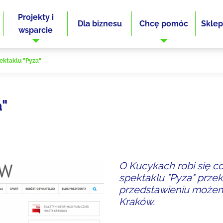
Projekty i
Dla biznesu
Chcę pomóc
Sklep
wsparcie
ektaklu "Pyza"
a"
O Kucykach robi się co
spektaklu "Pyza" przeka
przedstawieniu możem
Kraków.