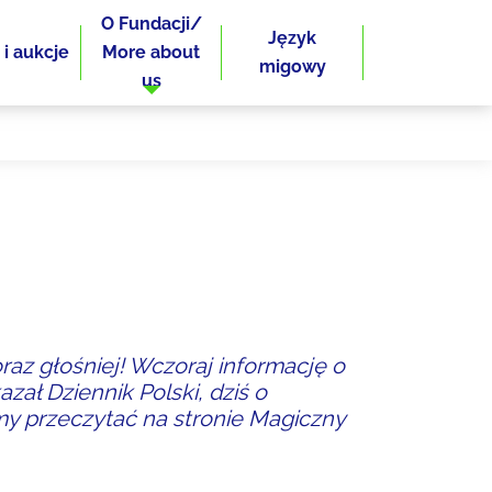
O Fundacji/
Język
 i aukcje
More about
migowy
us
raz głośniej! Wczoraj informację o
zał Dziennik Polski, dziś o
y przeczytać na stronie Magiczny