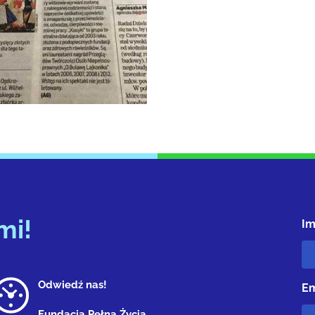
mi!
Im
Odwiedź nas!
Em
Fundacja Pełna Życia