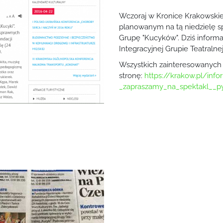
Wczoraj w Kronice Krakowskiej
planowanym na tą niedzielę s
Grupę "Kucyków". Dziś informa
Integracyjnej Grupie Teatraln
Wszystkich zainteresowanych
stronę:
https://krakow.pl/info
_zapraszamy_na_spektakl__p