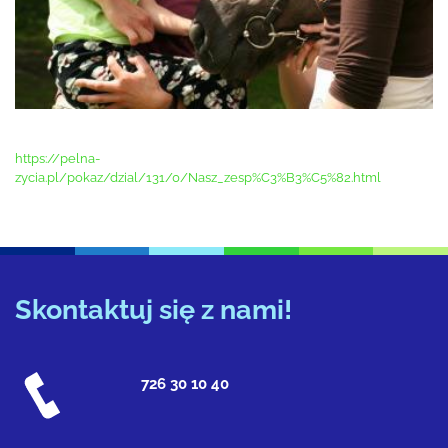
https://pelna-
zycia.pl/pokaz/dzial/131/0/Nasz_zesp%C3%B3%C5%82.html
Skontaktuj się z nami!
726 30 10 40