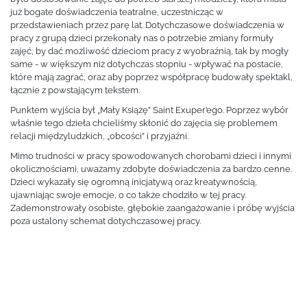
już bogate doświadczenia teatralne, uczestnicząc w
przedstawieniach przez parę lat. Dotychczasowe doświadczenia w
pracy z grupą dzieci przekonały nas o potrzebie zmiany formuły
zajęć, by dać możliwość dzieciom pracy z wyobraźnią, tak by mogły
same - w większym niż dotychczas stopniu - wpływać na postacie,
które mają zagrać, oraz aby poprzez współpracę budowały spektakl,
łącznie z powstającym tekstem.
Punktem wyjścia był „Mały Książę” Saint Exuper’ego. Poprzez wybór
właśnie tego dzieła chcieliśmy skłonić do zajęcia się problemem
relacji międzyludzkich, „obcości” i przyjaźni.
Mimo trudności w pracy spowodowanych chorobami dzieci i innymi
okolicznościami, uważamy zdobyte doświadczenia za bardzo cenne.
Dzieci wykazały się ogromną inicjatywą oraz kreatywnością,
ujawniając swoje emocje, o co także chodziło w tej pracy.
Zademonstrowały osobiste, głębokie zaangażowanie i próbę wyjścia
poza ustalony schemat dotychczasowej pracy.