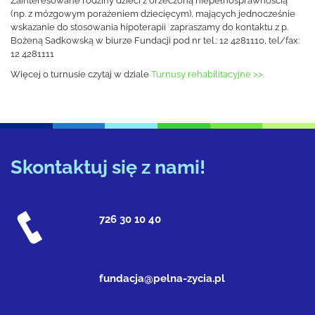
Zainteresowane rodziny dzieci z orzeczoną niepełnosprawnością
(np. z mózgowym porażeniem dziecięcym), mających jednocześnie
wskazanie do stosowania hipoterapii zapraszamy do kontaktu z p.
Bożeną Sadkowską w biurze Fundacji pod nr tel.: 12 4281110, tel/fax:
12 4281111
Więcej o turnusie czytaj w dziale
Turnusy rehabilitacyjne >>
Skontaktuj się z nami!
726 30 10 40
fundacja@pelna-zycia.pl