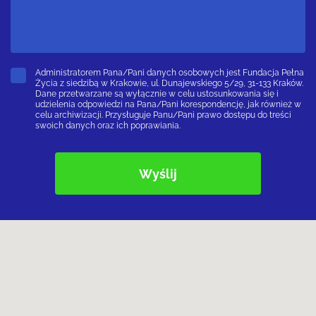
Administratorem Pana/Pani danych osobowych jest Fundacja Pełna
Życia z siedzibą w Krakowie, ul. Dunajewskiego 5/29, 31-133 Kraków.
Dane przetwarzane są wyłącznie w celu ustosunkowania się i
udzielenia odpowiedzi na Pana/Pani korespondencję, jak również w
celu archiwizacji. Przysługuje Panu/Pani prawo dostępu do treści
swoich danych oraz ich poprawiania.