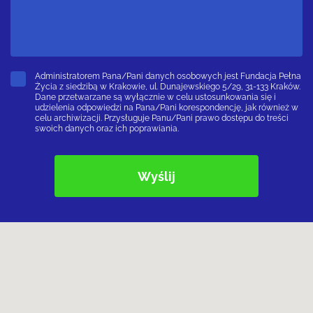
Administratorem Pana/Pani danych osobowych jest Fundacja Pełna
Życia z siedzibą w Krakowie, ul. Dunajewskiego 5/29, 31-133 Kraków.
Dane przetwarzane są wyłącznie w celu ustosunkowania się i
udzielenia odpowiedzi na Pana/Pani korespondencję, jak również w
celu archiwizacji. Przysługuje Panu/Pani prawo dostępu do treści
swoich danych oraz ich poprawiania.