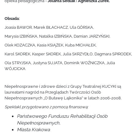
opieka pedagogiczna -
Jolanta Sedlak
i
Agnieszka Żurek.
Obsada:
Joasia BAWOR, Marek BŁACHACZ, Ula GÓRSKA,
Marysia IZBIŃSKA, Natalka IZBIŃSKA, Damian JARZYŃSKI,
Olek KOZACZKA, Kasia KSIĄŻEK, Kuba MICHAŁEK,
Karol SKOREK, Kasper SKOREK, Julia SKRZYDŁO, Dagmara SPIRODEK,
Ola STRYJSKA, Justyna SUJATA, Dominik WOŹNICZKA, Julia
WÓJCICKA
Niepełnosprawne i zdrowe dzieci z Grupy Teatralnej KUCYKI są
laureatami nagród na Przeglądach Twórczości Osób
Niepełnosprawnych „O Buławę Lajkonika” w latach 2006-2008.
Spektakl przygotowano z pomocą finansową:
Państwowego Funduszu Rehabilitacji Osób
Niepełnosprawnych,
Miasta Krakowa