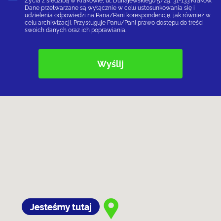
Życia z siedzibą w Krakowie, ul. Dunajewskiego 5/29, 31-133 Kraków.
Dane przetwarzane są wyłącznie w celu ustosunkowania się i
udzielenia odpowiedzi na Pana/Pani korespondencję, jak również w
celu archiwizacji. Przysługuje Panu/Pani prawo dostępu do treści
swoich danych oraz ich poprawiania.