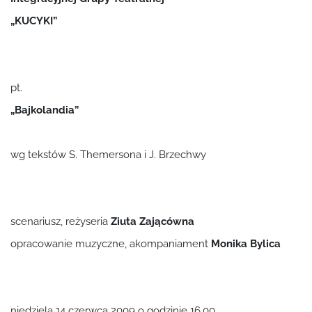
„KUCYKI”
pt.
„Bajkolandia”
wg tekstów S. Themersona i J. Brzechwy
scenariusz, reżyseria
Ziuta Zającówna
opracowanie muzyczne, akompaniament
Monika Bylica
niedziela 14 czerwca 2009 o godzinie 16.00