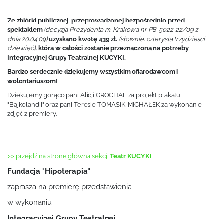
Ze zbiórki publicznej, przeprowadzonej bezpośrednio przed
spektaklem
(decyzja Prezydenta m. Krakowa nr PB-5022-22/09 z
dnia 20.04.09)
uzyskano kwotę 439 zł.
(słownie: czterysta trzydziesci
dziewięć)
, która w całości zostanie przeznaczona na potrzeby
Integracyjnej Grupy Teatralnej KUCYKI.
Bardzo serdecznie dziękujemy wszystkim ofiarodawcom i
wolontariuszom!
Dziekujemy gorąco pani Alicji GROCHAL za projekt plakatu
"Bajkolandii" oraz pani Teresie TOMASIK-MICHAŁEK za wykonanie
zdjęć z premiery.
>> przejdź na strone główna sekcji
Teatr KUCYKI
Fundacja "Hipoterapia"
zaprasza na premierę przedstawienia
w wykonaniu
Integracyjnej Grupy Teatralnej