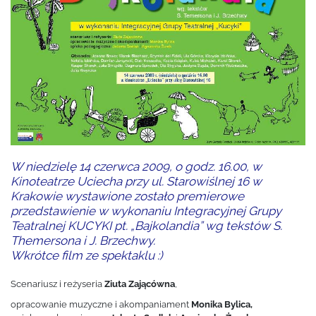
W niedzielę 14 czerwca 2009, o godz. 16.00, w
Kinoteatrze Uciecha przy ul. Starowiślnej 16 w
Krakowie wystawione zostało premierowe
przedstawienie w wykonaniu Integracyjnej Grupy
Teatralnej KUCYKI pt. „Bajkolandia” wg tekstów S.
Themersona i J. Brzechwy.
Wkrótce film ze spektaklu :)
Scenariusz i reżyseria
Ziuta Zającówna
,
opracowanie muzyczne i akompaniament
Monika Bylica,