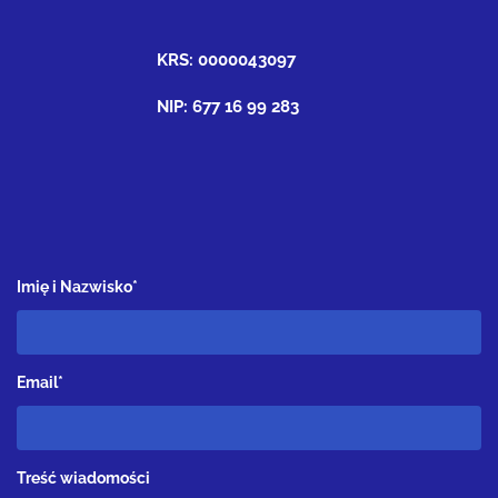
KRS: 0000043097
NIP: 677 16 99 283
Imię i Nazwisko*
Email*
Treść wiadomości