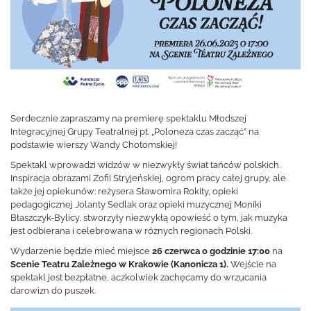
Serdecznie zapraszamy na premierę spektaklu Młodszej
Integracyjnej Grupy Teatralnej pt. „Poloneza czas zacząć” na
podstawie wierszy Wandy Chotomskiej!
Spektakl wprowadzi widzów w niezwykły świat tańców polskich.
Inspiracja obrazami Zofii Stryjeńskiej, ogrom pracy całej grupy, ale
także jej opiekunów: reżysera Sławomira Rokity, opieki
pedagogicznej Jolanty Sedlak oraz opieki muzycznej Moniki
Błaszczyk-Bylicy, stworzyły niezwykłą opowieść o tym, jak muzyka
jest odbierana i celebrowana w różnych regionach Polski.
Wydarzenie będzie mieć miejsce
26 czerwca o godzinie 17:00
na
Scenie Teatru Zależnego w Krakowie (Kanonicza 1).
Wejście na
spektakl jest bezpłatne, aczkolwiek zachęcamy do wrzucania
darowizn do puszek.