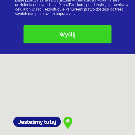
Dane przetwarzane są wyłącznie w celu ustosunkowania się i
udzielenia odpowiedzi na Pana/Pani korespondencję, jak również w
celu archiwizacji. Przysługuje Panu/Pani prawo dostępu do treści
swoich danych oraz ich poprawiania.