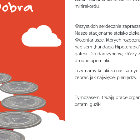
minirekordu.
Wszystkich serdecznie zaprasza
Nasze stacjonarne stoisko zloka
Wolontariusze, których rozpoz
napisem „Fundacja Hipoterapia
galerii. Dla darczyńców, którzy
drobne upominki.
Trzymamy kciuki za nas samych
zebrać jak najwięcej pieniędzy
Tymczasem, trwają prace organ
ostatni guzik!