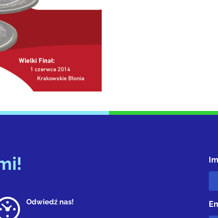
mi!
Im
Odwiedź nas!
Em