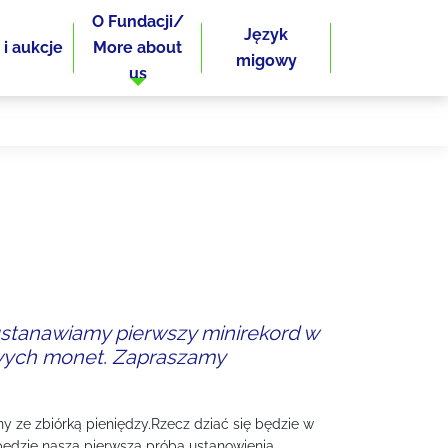
O Fundacji/
Język
 i aukcje
More about
migowy
us
 ustanawiamy pierwszy minirekord w
wych monet. Zapraszamy
y ze zbiórką pieniędzy.Rzecz dziać się będzie w
 będzie nasza pierwsza próba ustanowienia