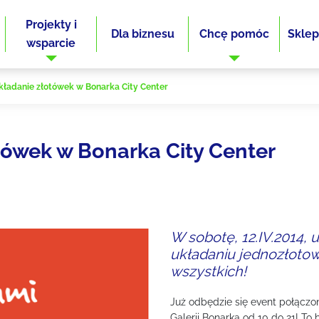
Projekty i
Dla biznesu
Chcę pomóc
Sklep
wsparcie
kładanie złotówek w Bonarka City Center
tówek w Bonarka City Center
W sobotę, 12.IV.2014,
układaniu jednozłoto
wszystkich!
Już odbędzie się event połączon
Galerii Bonarka od 10 do 21! To