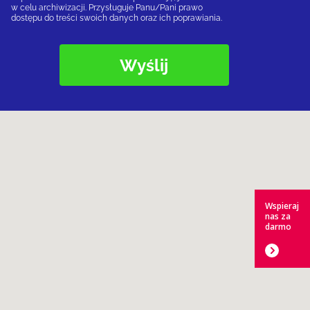
w celu archiwizacji. Przysługuje Panu/Pani prawo
dostępu do treści swoich danych oraz ich poprawiania.
Wspieraj
nas za
darmo