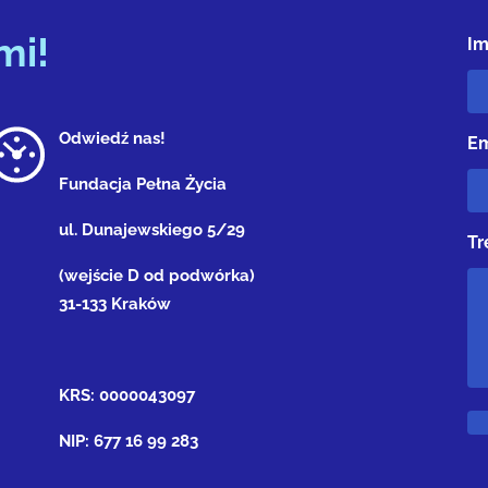
mi!
Im
Odwiedź nas!
Em
Fundacja Pełna Życia
ul. Dunajewskiego 5/29
Tr
(wejście D od podwórka)
31-133 Kraków
KRS: 0000043097
NIP: 677 16 99 283