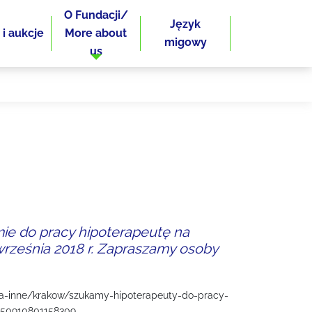
O Fundacji/
Język
 i aukcje
More about
migowy
us
ie do pracy hipoterapeutę na
rześnia 2018 r. Zapraszamy osoby
ca-inne/krakow/szukamy-hipoterapeuty-do-pracy-
950910801158309