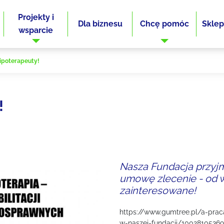
Projekty i
Dla biznesu
Chcę pomóc
Sklep
wsparcie
ipoterapeuty!
!
Nasza Fundacja przyjm
umowę zlecenie - od w
zainteresowane!
https://www.gumtree.pl/a-pra
w-naszej-fundacji/1002810536