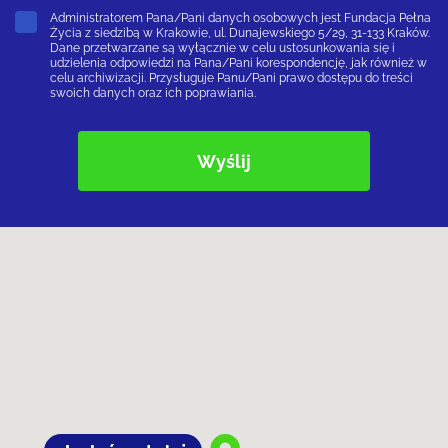
Administratorem Pana/Pani danych osobowych jest Fundacja Pełna
Życia z siedzibą w Krakowie, ul. Dunajewskiego 5/29, 31-133 Kraków.
Dane przetwarzane są wyłącznie w celu ustosunkowania się i
udzielenia odpowiedzi na Pana/Pani korespondencję, jak również w
celu archiwizacji. Przysługuje Panu/Pani prawo dostępu do treści
swoich danych oraz ich poprawiania.