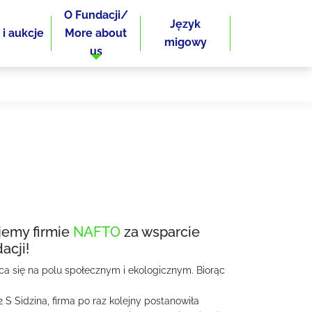
O Fundacji/
Język
 i aukcje
More about
migowy
us
jemy firmie
NAFTO
za wsparcie
acji!
ca się na polu społecznym i ekologicznym. Biorąc
2 S Sidzina, firma po raz kolejny postanowiła