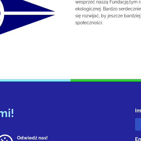
wesprzeć naszą Fundację,tym r
ekologicznej. Bardzo serdecznie
się rozwijać, by jeszcze bardzi
społeczności.
mi!
Im
Odwiedź nas!
Em