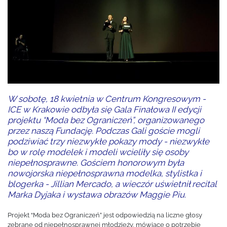
W sobotę, 18 kwietnia w Centrum Kongresowym -
ICE w Krakowie odbyła się Gala Finałowa II edycji
projektu “Moda bez Ograniczeń”, organizowanego
przez naszą Fundację. Podczas Gali goście mogli
podziwiać trzy niezwykłe pokazy mody - niezwykłe
bo w rolę modelek i modeli wcieliły się osoby
niepełnosprawne. Gościem honorowym była
nowojorska niepełnosprawna modelka, stylistka i
blogerka - Jillian Mercado, a wieczór uświetnił recital
Marka Dyjaka i wystawa obrazów Maggie Piu.
Projekt “Moda bez Ograniczeń” jest odpowiedzią na liczne głosy
zebrane od niepełnosprawnej młodzieży, mówiące o potrzebie