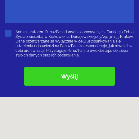
Administratorem Pana/Pani danych osobowych jest Fundacja Pełna
Życia z siedzibą w Krakowie, ul. Dunajewskiego 5/29, 31-133 Kraków.
Dane przetwarzane są wyłącznie w celu ustosunkowania się i
udzielenia odpowiedzi na Pana/Pani korespondencję, jak również w
celu archiwizacji. Przysługuje Panu/Pani prawo dostępu do treści
swoich danych oraz ich poprawiania.