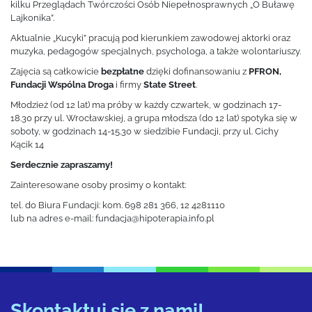
kilku Przeglądach Twórczości Osób Niepełnosprawnych „O Buławę
Lajkonika”.
Aktualnie „Kucyki” pracują pod kierunkiem zawodowej aktorki oraz
muzyka, pedagogów specjalnych, psychologa, a także wolontariuszy.
Zajęcia są całkowicie
bezpłatne
dzięki dofinansowaniu z
PFRON,
Fundacji Wspólna Droga
i firmy
State Street
.
Młodzież (od 12 lat) ma próby w każdy czwartek, w godzinach 17-
18.30 przy ul. Wrocławskiej, a grupa młodsza (do 12 lat) spotyka się w
soboty, w godzinach 14-15.30 w siedzibie Fundacji, przy ul. Cichy
Kącik 14
Serdecznie zapraszamy!
Zainteresowane osoby prosimy o
kontakt
:
tel. do Biura Fundacji: kom. 698 281 366, 12 4281110
lub na adres e-mail: fundacja@hipoterapia.info.pl
Skontaktuj się z nami!