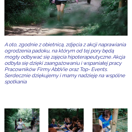
A oto, zgodnie z obietnicą, zdjęcia z akcji naprawiania
ogrodzenia padoku, na którym od tej pory będą
mogły odbywać się zajęcia hipoterapeutyczne. Akcja
odbyła się dzięki zaangażowaniu i wspaniałej pracy
Pracowników Firmy AbbVie oraz Top- Events.
Serdecznie dziękujemy i mamy nadzieję na wspólne
spotkania