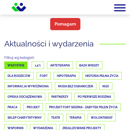
Pomagam
Aktualności i wydarzenia
Filtruj wg kategorii:
WSZYSTKIE
1,5%
ARTETERAPIA
BAZA WIEDZY
DLA RODZICÓW
FORT
HIPOTERAPIA
HISTORIA PEŁNA ŻYCIA
INFORMACJA WYRÓŻNIONA
MODA BEZ OGRANICZEŃ
NGO
OPIEKA ODCIĄŻENIOWA
PARTNERZY
PO PIERWSZE RODZINA
PRACA
PROJEKT
PROJEKT FORT SIDZINA - ZABYTEK PEŁEN ŻYCIA
SKLEP CHARYTATYWNY
TEATR
TERAPIA
WOLONTARIAT
WSPORNIK
WYDARZENIA
ZREALIZOWANE PROJEKTY