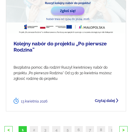
Kolejny nabór do projektu „Po pierwsze
Rodzina”
Bezpłatna pomoc dla rodzin! Ruszył kwietniowy nabór do
projektu „Po pierwsze Rodzina" Od 13 do 30 kwietnia możesz
zgłosić rodzinę do projektu
Czytaj dalej
13 kwietnia 2026
<
>
1
2
3
4
5
6
7
8
9
10