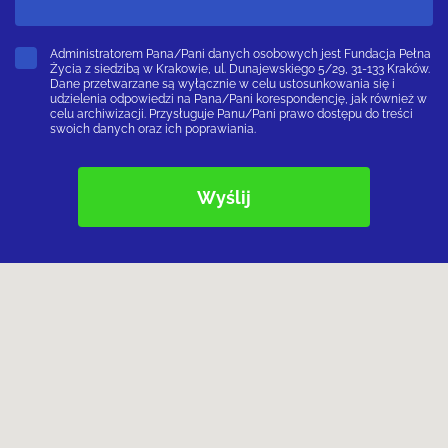
Administratorem Pana/Pani danych osobowych jest Fundacja Pełna
Życia z siedzibą w Krakowie, ul. Dunajewskiego 5/29, 31-133 Kraków.
Dane przetwarzane są wyłącznie w celu ustosunkowania się i
udzielenia odpowiedzi na Pana/Pani korespondencję, jak również w
celu archiwizacji. Przysługuje Panu/Pani prawo dostępu do treści
swoich danych oraz ich poprawiania.