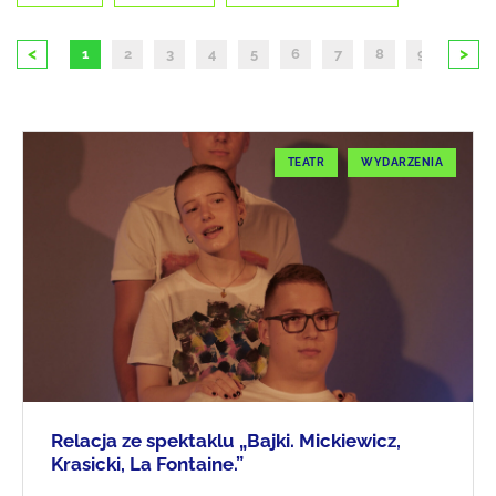
<
>
1
2
3
4
5
6
7
8
9
10
TEATR
WYDARZENIA
Relacja ze spektaklu „Bajki. Mickiewicz,
Krasicki, La Fontaine.”