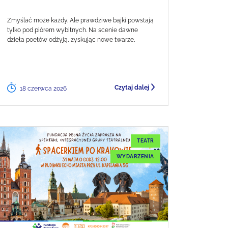
Zmyślać może każdy. Ale prawdziwe bajki powstają
tylko pod piórem wybitnych. Na scenie dawne
dzieła poetów odżyją, zyskując nowe twarze,
Czytaj dalej
18 czerwca 2026
TEATR
WYDARZENIA