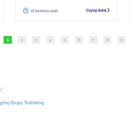
Czytaj dalej
16 kwietnia 2026
1
2
3
4
5
6
7
8
9
.”
cyjnej Grupy Teatralnej