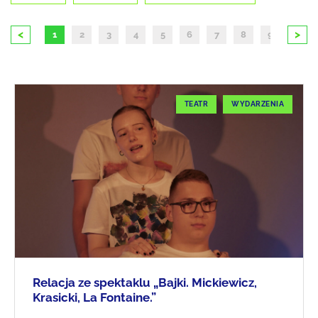
<
>
1
2
3
4
5
6
7
8
9
10
TEATR
WYDARZENIA
Relacja ze spektaklu „Bajki. Mickiewicz,
Krasicki, La Fontaine.”