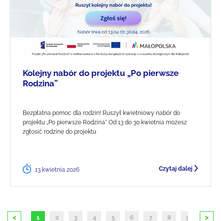
Kolejny nabór do projektu „Po pierwsze
Rodzina”
Bezpłatna pomoc dla rodzin! Ruszył kwietniowy nabór do
projektu „Po pierwsze Rodzina" Od 13 do 30 kwietnia możesz
zgłosić rodzinę do projektu
Czytaj dalej
13 kwietnia 2026
<
>
1
2
3
4
5
6
7
8
9
10