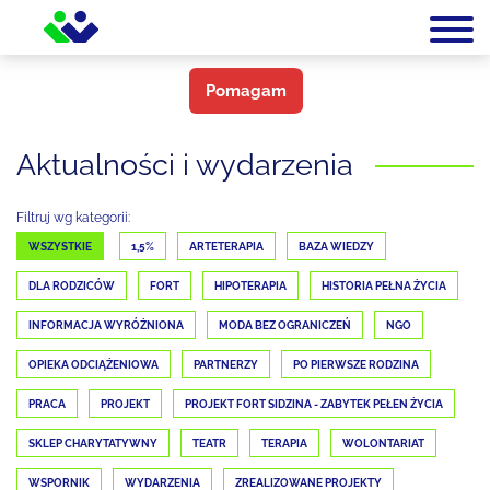
Pomagam
Aktualności i wydarzenia
Filtruj wg kategorii:
WSZYSTKIE
1,5%
ARTETERAPIA
BAZA WIEDZY
DLA RODZICÓW
FORT
HIPOTERAPIA
HISTORIA PEŁNA ŻYCIA
INFORMACJA WYRÓŻNIONA
MODA BEZ OGRANICZEŃ
NGO
OPIEKA ODCIĄŻENIOWA
PARTNERZY
PO PIERWSZE RODZINA
PRACA
PROJEKT
PROJEKT FORT SIDZINA - ZABYTEK PEŁEN ŻYCIA
SKLEP CHARYTATYWNY
TEATR
TERAPIA
WOLONTARIAT
WSPORNIK
WYDARZENIA
ZREALIZOWANE PROJEKTY