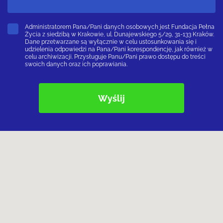
Administratorem Pana/Pani danych osobowych jest Fundacja Pełna
Życia z siedzibą w Krakowie, ul. Dunajewskiego 5/29, 31-133 Kraków.
Dane przetwarzane są wyłącznie w celu ustosunkowania się i
udzielenia odpowiedzi na Pana/Pani korespondencję, jak również w
celu archiwizacji. Przysługuje Panu/Pani prawo dostępu do treści
swoich danych oraz ich poprawiania.