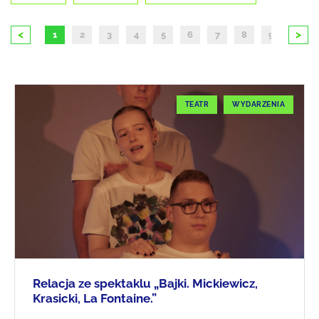
<
>
1
2
3
4
5
6
7
8
9
10
TEATR
WYDARZENIA
Relacja ze spektaklu „Bajki. Mickiewicz,
Krasicki, La Fontaine.”