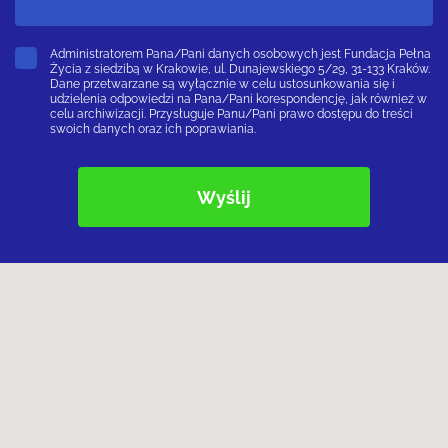
Administratorem Pana/Pani danych osobowych jest Fundacja Pełna
Życia z siedzibą w Krakowie, ul. Dunajewskiego 5/29, 31-133 Kraków.
Dane przetwarzane są wyłącznie w celu ustosunkowania się i
udzielenia odpowiedzi na Pana/Pani korespondencję, jak również w
celu archiwizacji. Przysługuje Panu/Pani prawo dostępu do treści
swoich danych oraz ich poprawiania.