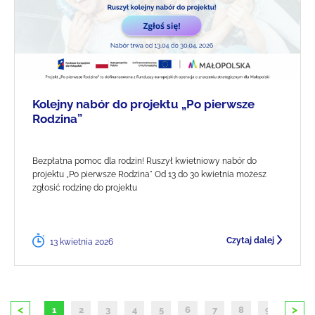
Kolejny nabór do projektu „Po pierwsze
Rodzina”
Bezpłatna pomoc dla rodzin! Ruszył kwietniowy nabór do
projektu „Po pierwsze Rodzina" Od 13 do 30 kwietnia możesz
zgłosić rodzinę do projektu
Czytaj dalej
13 kwietnia 2026
<
>
1
2
3
4
5
6
7
8
9
10