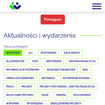
Pomagam
Aktualności i wydarzenia
Filtruj wg kategorii:
WSZYSTKIE
1,5%
ARTETERAPIA
BAZA WIEDZY
DLA RODZICÓW
FORT
HIPOTERAPIA
HISTORIA PEŁNA ŻYCIA
INFORMACJA WYRÓŻNIONA
MODA BEZ OGRANICZEŃ
NGO
OPIEKA ODCIĄŻENIOWA
PARTNERZY
PO PIERWSZE RODZINA
PRACA
PROJEKT
PROJEKT FORT SIDZINA - ZABYTEK PEŁEN ŻYCIA
SKLEP CHARYTATYWNY
TEATR
TERAPIA
WOLONTARIAT
WSPORNIK
WYDARZENIA
ZREALIZOWANE PROJEKTY