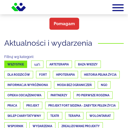
Pomagam
Aktualności i wydarzenia
Filtruj wg kategorii:
WSZYSTKIE
1,5%
ARTETERAPIA
BAZA WIEDZY
DLA RODZICÓW
FORT
HIPOTERAPIA
HISTORIA PEŁNA ŻYCIA
INFORMACJA WYRÓŻNIONA
MODA BEZ OGRANICZEŃ
NGO
OPIEKA ODCIĄŻENIOWA
PARTNERZY
PO PIERWSZE RODZINA
PRACA
PROJEKT
PROJEKT FORT SIDZINA - ZABYTEK PEŁEN ŻYCIA
SKLEP CHARYTATYWNY
TEATR
TERAPIA
WOLONTARIAT
WSPORNIK
WYDARZENIA
ZREALIZOWANE PROJEKTY