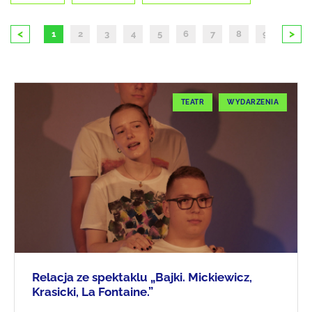
<
>
1
2
3
4
5
6
7
8
9
10
TEATR
WYDARZENIA
Relacja ze spektaklu „Bajki. Mickiewicz,
Krasicki, La Fontaine.”