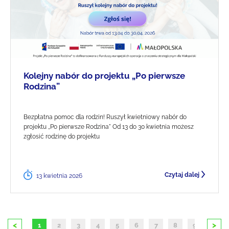
Kolejny nabór do projektu „Po pierwsze
Rodzina”
Bezpłatna pomoc dla rodzin! Ruszył kwietniowy nabór do
projektu „Po pierwsze Rodzina" Od 13 do 30 kwietnia możesz
zgłosić rodzinę do projektu
Czytaj dalej
13 kwietnia 2026
<
>
1
2
3
4
5
6
7
8
9
10