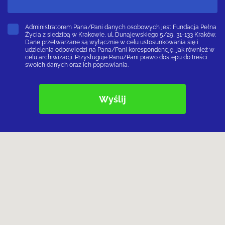
Administratorem Pana/Pani danych osobowych jest Fundacja Pełna
Życia z siedzibą w Krakowie, ul. Dunajewskiego 5/29, 31-133 Kraków.
Dane przetwarzane są wyłącznie w celu ustosunkowania się i
udzielenia odpowiedzi na Pana/Pani korespondencję, jak również w
celu archiwizacji. Przysługuje Panu/Pani prawo dostępu do treści
swoich danych oraz ich poprawiania.