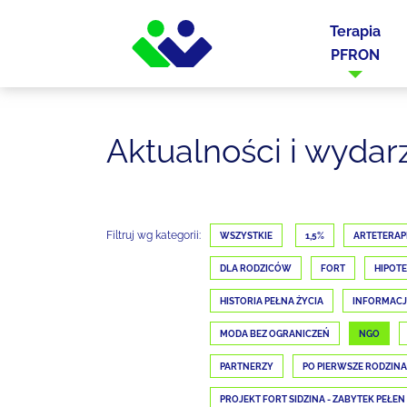
Terapia
PFRON
Aktualności i wydar
Filtruj wg kategorii:
WSZYSTKIE
1,5%
ARTETERAP
DLA RODZICÓW
FORT
HIPOTE
HISTORIA PEŁNA ŻYCIA
INFORMAC
MODA BEZ OGRANICZEŃ
NGO
PARTNERZY
PO PIERWSZE RODZINA
PROJEKT FORT SIDZINA - ZABYTEK PEŁEN