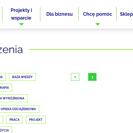
Projekty i
Dla biznesu
Chcę pomóc
Sklep
wsparcie
zenia
<
1
IA
BAZA WIEDZY
RAPIA
JA WYRÓŻNIONA
OPIEKA ODCIĄŻENIOWA
PRACA
PROJEKT
 ŻYCIA