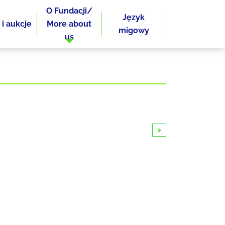
O Fundacji/
Język
 i aukcje
More about
migowy
us
>