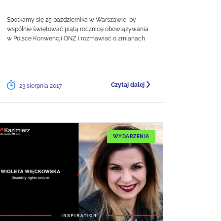
Spotkamy się 25 października w Warszawie, by
wspólnie świętować piątą rocznicę obowiązywania
w Polsce Konwencji ONZ i rozmawiać o zmianach
Czytaj dalej
23 sierpnia 2017
WYDARZENIA