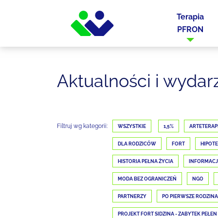
Terapia
PFRON
Aktualności i wydar
Filtruj wg kategorii:
WSZYSTKIE
1,5%
ARTETERAP
DLA RODZICÓW
FORT
HIPOTE
HISTORIA PEŁNA ŻYCIA
INFORMAC
MODA BEZ OGRANICZEŃ
NGO
PARTNERZY
PO PIERWSZE RODZINA
PROJEKT FORT SIDZINA - ZABYTEK PEŁEN