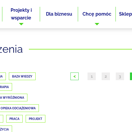
Projekty i
Dla biznesu
Chcę pomóc
Sklep
wsparcie
zenia
<
1
2
3
IA
BAZA WIEDZY
RAPIA
JA WYRÓŻNIONA
OPIEKA ODCIĄŻENIOWA
PRACA
PROJEKT
 ŻYCIA