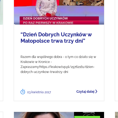
“Dzień Dobrych Uczynków w
Małopolsce trwa trzy dni”
Razem dla wspólnego dobra - o tym co działo się w
Krakowie w Kronice -
Zapraszamy!https://krakow.tvp.pl/29762161/dzien-
dobrych-uczynkow-trwatrzy-dni
Czytaj dalej
03 kwietnia 2017