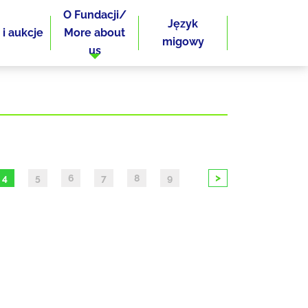
O Fundacji/
Język
 i aukcje
More about
migowy
us
>
4
5
6
7
8
9
10
11
12
13