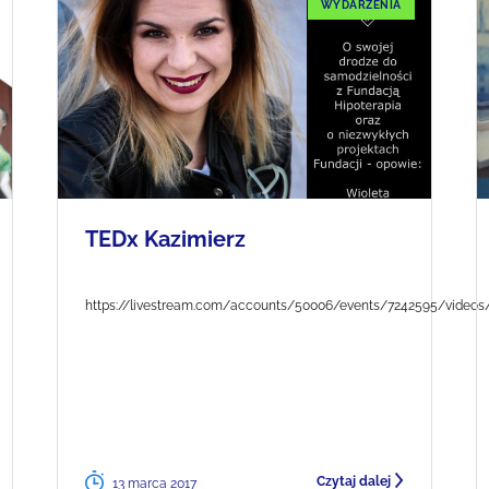
WYDARZENIA
TEDx Kazimierz
https://livestream.com/accounts/50006/events/7242595/videos
Czytaj dalej
13 marca 2017