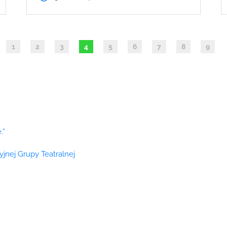
1
2
3
4
5
6
7
8
9
.”
cyjnej Grupy Teatralnej