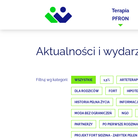
Terapia
PFRON
Aktualności i wydar
Filtruj wg kategorii:
WSZYSTKIE
1,5%
ARTETERAP
DLA RODZICÓW
FORT
HIPOTE
HISTORIA PEŁNA ŻYCIA
INFORMAC
MODA BEZ OGRANICZEŃ
NGO
PARTNERZY
PO PIERWSZE RODZINA
PROJEKT FORT SIDZINA - ZABYTEK PEŁEN