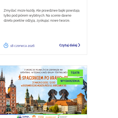
Zmyślać może każdy. Ale prawdziwe bajki powstają
tylko pod piórem wybitnych. Na scenie dawne
dzieła poetów odżyją, zyskując nowe twarze,
Czytaj dalej
18 czerwca 2026
TEATR
WYDARZENIA