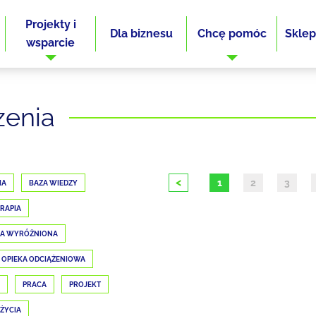
Projekty i
Dla biznesu
Chcę pomóc
Sklep
wsparcie
zenia
<
1
2
3
IA
BAZA WIEDZY
RAPIA
JA WYRÓŻNIONA
OPIEKA ODCIĄŻENIOWA
PRACA
PROJEKT
 ŻYCIA