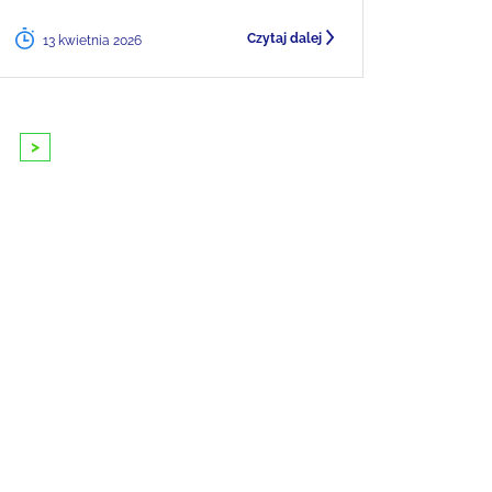
Czytaj dalej
13 kwietnia 2026
>
10
11
12
13
14
15
16
17
18
1