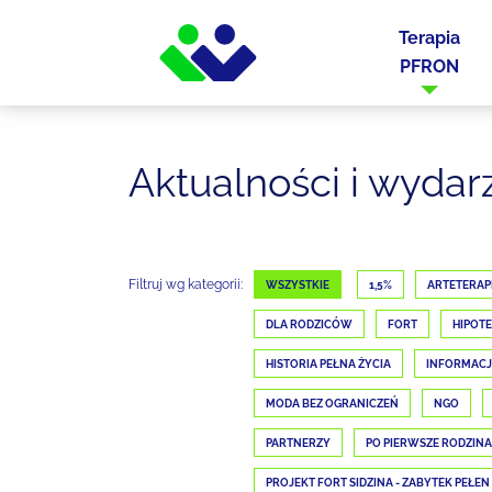
Terapia
PFRON
Aktualności i wydar
Filtruj wg kategorii:
WSZYSTKIE
1,5%
ARTETERAP
DLA RODZICÓW
FORT
HIPOTE
HISTORIA PEŁNA ŻYCIA
INFORMAC
MODA BEZ OGRANICZEŃ
NGO
PARTNERZY
PO PIERWSZE RODZINA
PROJEKT FORT SIDZINA - ZABYTEK PEŁEN