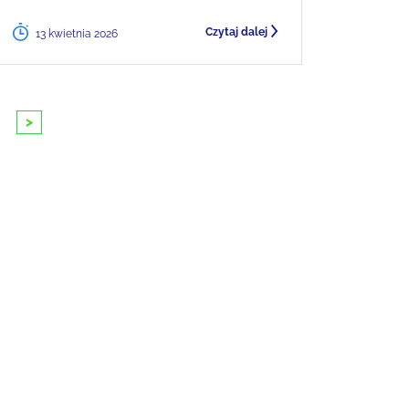
Czytaj dalej
13 kwietnia 2026
>
10
11
12
13
14
15
16
17
18
1