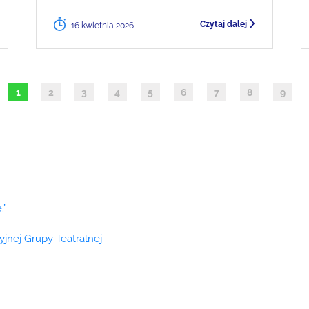
Czytaj dalej
16 kwietnia 2026
1
2
3
4
5
6
7
8
9
.”
cyjnej Grupy Teatralnej