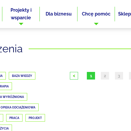
Projekty i
Dla biznesu
Chcę pomóc
Sklep
wsparcie
zenia
<
1
2
3
IA
BAZA WIEDZY
RAPIA
JA WYRÓŻNIONA
OPIEKA ODCIĄŻENIOWA
PRACA
PROJEKT
 ŻYCIA