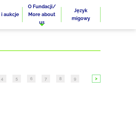
O Fundacji/
Język
 i aukcje
More about
migowy
us
>
4
5
6
7
8
9
10
11
12
13