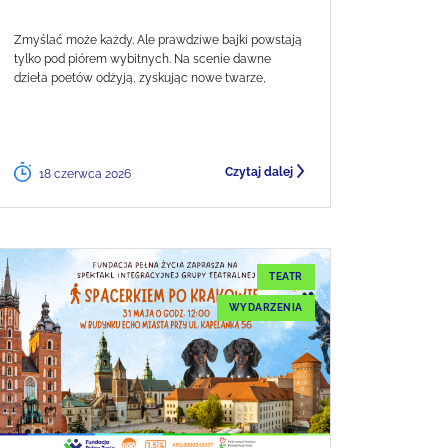
Zmyślać może każdy. Ale prawdziwe bajki powstają
tylko pod piórem wybitnych. Na scenie dawne
dzieła poetów odżyją, zyskując nowe twarze,
Czytaj dalej
18 czerwca 2026
TEATR
WYDARZENIA