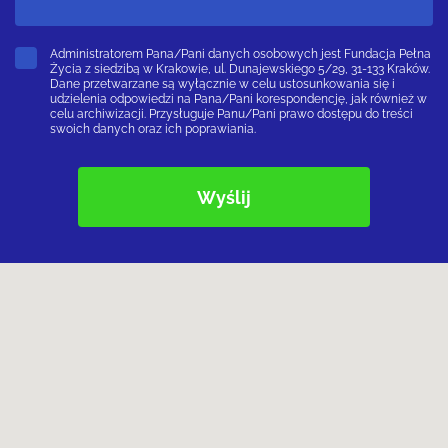
Administratorem Pana/Pani danych osobowych jest Fundacja Pełna
Życia z siedzibą w Krakowie, ul. Dunajewskiego 5/29, 31-133 Kraków.
Dane przetwarzane są wyłącznie w celu ustosunkowania się i
udzielenia odpowiedzi na Pana/Pani korespondencję, jak również w
celu archiwizacji. Przysługuje Panu/Pani prawo dostępu do treści
swoich danych oraz ich poprawiania.