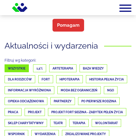
Pomagam
Aktualności i wydarzenia
Filtruj wg kategorii:
WSZYSTKIE
1,5%
ARTETERAPIA
BAZA WIEDZY
DLA RODZICÓW
FORT
HIPOTERAPIA
HISTORIA PEŁNA ŻYCIA
INFORMACJA WYRÓŻNIONA
MODA BEZ OGRANICZEŃ
NGO
OPIEKA ODCIĄŻENIOWA
PARTNERZY
PO PIERWSZE RODZINA
PRACA
PROJEKT
PROJEKT FORT SIDZINA - ZABYTEK PEŁEN ŻYCIA
SKLEP CHARYTATYWNY
TEATR
TERAPIA
WOLONTARIAT
WSPORNIK
WYDARZENIA
ZREALIZOWANE PROJEKTY