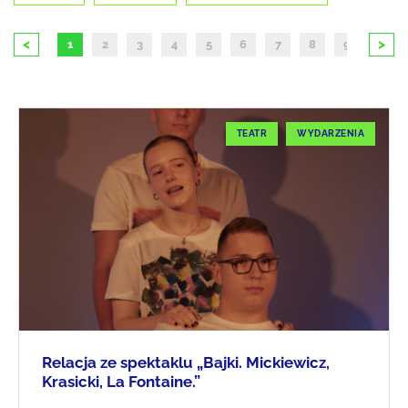
<
>
1
2
3
4
5
6
7
8
9
10
TEATR
WYDARZENIA
Relacja ze spektaklu „Bajki. Mickiewicz,
Krasicki, La Fontaine.”