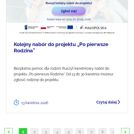
Kolejny nabór do projektu „Po pierwsze
Rodzina”
Bezpłatna pomoc dla rodzin! Ruszył kwietniowy nabór do
projektu „Po pierwsze Rodzina" Od 13 do 30 kwietnia możesz
zgłosić rodzinę do projektu
Czytaj dalej
13 kwietnia 2026
<
>
1
2
3
4
5
6
7
8
9
10