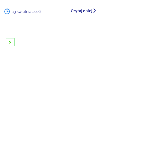
Czytaj dalej
13 kwietnia 2026
>
10
11
12
13
14
15
16
17
18
1