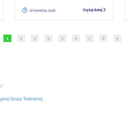
Czytaj dalej
16 kwietnia 2026
1
2
3
4
5
6
7
8
9
.”
cyjnej Grupy Teatralnej