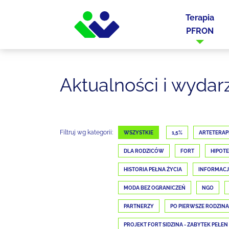
Terapia
PFRON
Aktualności i wydar
Filtruj wg kategorii:
WSZYSTKIE
1,5%
ARTETERAP
DLA RODZICÓW
FORT
HIPOTE
HISTORIA PEŁNA ŻYCIA
INFORMAC
MODA BEZ OGRANICZEŃ
NGO
PARTNERZY
PO PIERWSZE RODZINA
PROJEKT FORT SIDZINA - ZABYTEK PEŁEN