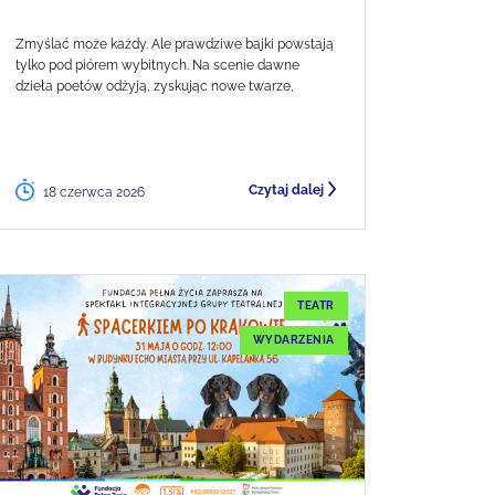
Zmyślać może każdy. Ale prawdziwe bajki powstają
tylko pod piórem wybitnych. Na scenie dawne
dzieła poetów odżyją, zyskując nowe twarze,
Czytaj dalej
18 czerwca 2026
TEATR
WYDARZENIA