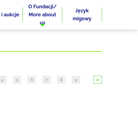
O Fundacji/
Język
 i aukcje
More about
migowy
us
>
4
5
6
7
8
9
10
11
12
13