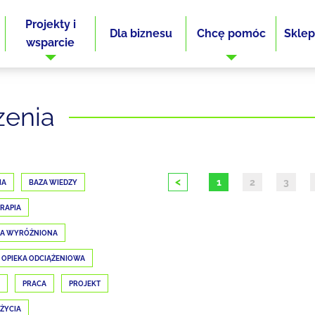
Projekty i
Dla biznesu
Chcę pomóc
Sklep
wsparcie
zenia
<
1
2
3
IA
BAZA WIEDZY
RAPIA
JA WYRÓŻNIONA
OPIEKA ODCIĄŻENIOWA
PRACA
PROJEKT
 ŻYCIA