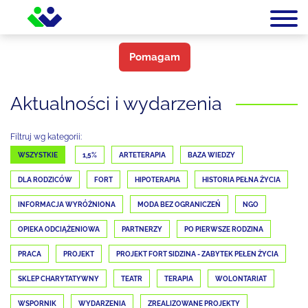
Pomagam
Aktualności i wydarzenia
Filtruj wg kategorii:
WSZYSTKIE
1,5%
ARTETERAPIA
BAZA WIEDZY
DLA RODZICÓW
FORT
HIPOTERAPIA
HISTORIA PEŁNA ŻYCIA
INFORMACJA WYRÓŻNIONA
MODA BEZ OGRANICZEŃ
NGO
OPIEKA ODCIĄŻENIOWA
PARTNERZY
PO PIERWSZE RODZINA
PRACA
PROJEKT
PROJEKT FORT SIDZINA - ZABYTEK PEŁEN ŻYCIA
SKLEP CHARYTATYWNY
TEATR
TERAPIA
WOLONTARIAT
WSPORNIK
WYDARZENIA
ZREALIZOWANE PROJEKTY