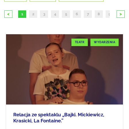
<
>
1
2
3
4
5
6
7
8
9
10
TEATR
WYDARZENIA
Relacja ze spektaklu „Bajki. Mickiewicz,
Krasicki, La Fontaine.”