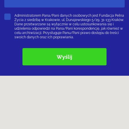
Administratorem Pana/Pani danych osobowych jest Fundacja Pełna
Życia z siedzibą w Krakowie, ul. Dunajewskiego 5/29, 31-133 Kraków.
Dane przetwarzane są wyłącznie w celu ustosunkowania się i
udzielenia odpowiedzi na Pana/Pani korespondencję, jak również w
celu archiwizacji. Przysługuje Panu/Pani prawo dostępu do treści
swoich danych oraz ich poprawiania.