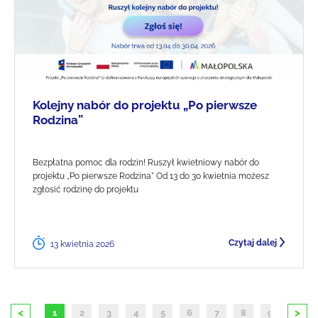
Kolejny nabór do projektu „Po pierwsze
Rodzina”
Bezpłatna pomoc dla rodzin! Ruszył kwietniowy nabór do
projektu „Po pierwsze Rodzina" Od 13 do 30 kwietnia możesz
zgłosić rodzinę do projektu
Czytaj dalej
13 kwietnia 2026
<
>
1
2
3
4
5
6
7
8
9
10