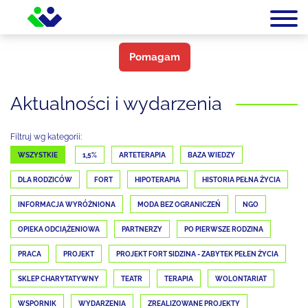
Pomagam
Aktualności i wydarzenia
Filtruj wg kategorii:
WSZYSTKIE
1,5%
ARTETERAPIA
BAZA WIEDZY
DLA RODZICÓW
FORT
HIPOTERAPIA
HISTORIA PEŁNA ŻYCIA
INFORMACJA WYRÓŻNIONA
MODA BEZ OGRANICZEŃ
NGO
OPIEKA ODCIĄŻENIOWA
PARTNERZY
PO PIERWSZE RODZINA
PRACA
PROJEKT
PROJEKT FORT SIDZINA - ZABYTEK PEŁEN ŻYCIA
SKLEP CHARYTATYWNY
TEATR
TERAPIA
WOLONTARIAT
WSPORNIK
WYDARZENIA
ZREALIZOWANE PROJEKTY