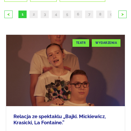
<
>
1
2
3
4
5
6
7
8
9
10
TEATR
WYDARZENIA
Relacja ze spektaklu „Bajki. Mickiewicz,
Krasicki, La Fontaine.”