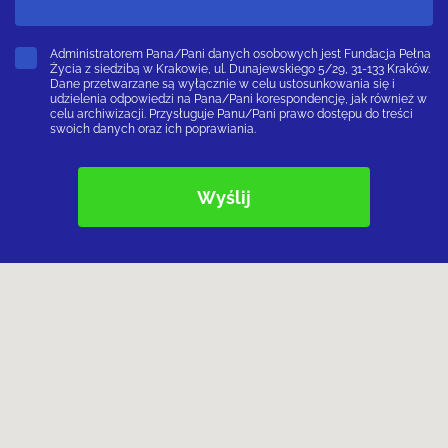
Administratorem Pana/Pani danych osobowych jest Fundacja Pełna
Życia z siedzibą w Krakowie, ul. Dunajewskiego 5/29, 31-133 Kraków.
Dane przetwarzane są wyłącznie w celu ustosunkowania się i
udzielenia odpowiedzi na Pana/Pani korespondencję, jak również w
celu archiwizacji. Przysługuje Panu/Pani prawo dostępu do treści
swoich danych oraz ich poprawiania.