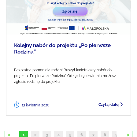
Kolejny nabór do projektu „Po pierwsze
Rodzina”
Bezpłatna pomoc dla rodzin! Ruszył kwietniowy nabór do
projektu „Po pierwsze Rodzina" Od 13 do 30 kwietnia możesz
zgłosić rodzinę do projektu
Czytaj dalej
13 kwietnia 2026
<
>
1
2
3
4
5
6
7
8
9
10