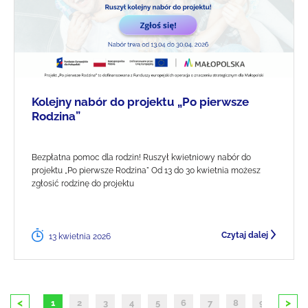
Kolejny nabór do projektu „Po pierwsze
Rodzina”
Bezpłatna pomoc dla rodzin! Ruszył kwietniowy nabór do
projektu „Po pierwsze Rodzina" Od 13 do 30 kwietnia możesz
zgłosić rodzinę do projektu
Czytaj dalej
13 kwietnia 2026
<
>
1
2
3
4
5
6
7
8
9
10