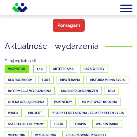
Pomagam
Aktualności i wydarzenia
Filtruj wg kategorii:
WSZYSTKIE
1,5%
ARTETERAPIA
BAZA WIEDZY
DLA RODZICÓW
FORT
HIPOTERAPIA
HISTORIA PEŁNA ŻYCIA
INFORMACJA WYRÓŻNIONA
MODA BEZ OGRANICZEŃ
NGO
OPIEKA ODCIĄŻENIOWA
PARTNERZY
PO PIERWSZE RODZINA
PRACA
PROJEKT
PROJEKT FORT SIDZINA - ZABYTEK PEŁEN ŻYCIA
SKLEP CHARYTATYWNY
TEATR
TERAPIA
WOLONTARIAT
WSPORNIK
WYDARZENIA
ZREALIZOWANE PROJEKTY