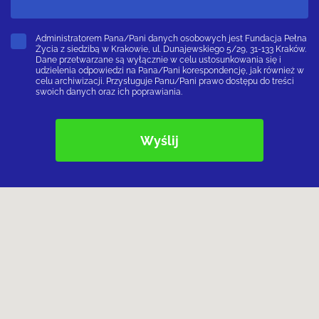
Administratorem Pana/Pani danych osobowych jest Fundacja Pełna
Życia z siedzibą w Krakowie, ul. Dunajewskiego 5/29, 31-133 Kraków.
Dane przetwarzane są wyłącznie w celu ustosunkowania się i
udzielenia odpowiedzi na Pana/Pani korespondencję, jak również w
celu archiwizacji. Przysługuje Panu/Pani prawo dostępu do treści
swoich danych oraz ich poprawiania.