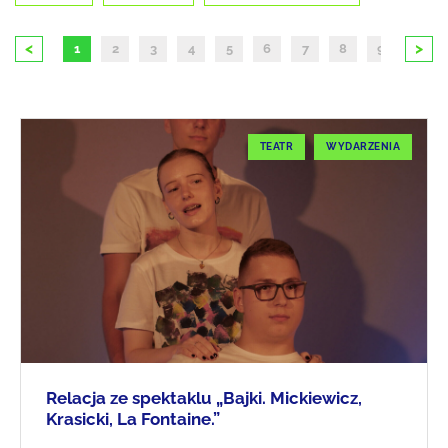
<
>
1
2
3
4
5
6
7
8
9
10
TEATR
WYDARZENIA
Relacja ze spektaklu „Bajki. Mickiewicz,
Krasicki, La Fontaine.”