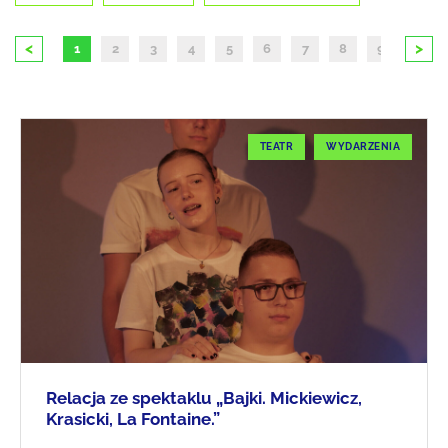
<
>
1
2
3
4
5
6
7
8
9
10
TEATR
WYDARZENIA
Relacja ze spektaklu „Bajki. Mickiewicz,
Krasicki, La Fontaine.”