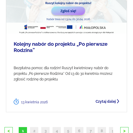
Kolejny nabór do projektu „Po pierwsze
Rodzina”
Bezpłatna pomoc dla rodzin! Ruszył kwietniowy nabór do
projektu „Po pierwsze Rodzina" Od 13 do 30 kwietnia możesz
zgłosić rodzinę do projektu
Czytaj dalej
13 kwietnia 2026
<
>
1
2
3
4
5
6
7
8
9
10