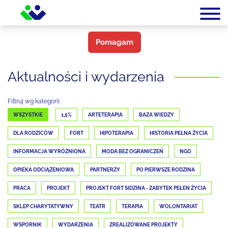
Pomagam
Aktualności i wydarzenia
Filtruj wg kategorii:
WSZYSTKIE
1,5%
ARTETERAPIA
BAZA WIEDZY
DLA RODZICÓW
FORT
HIPOTERAPIA
HISTORIA PEŁNA ŻYCIA
INFORMACJA WYRÓŻNIONA
MODA BEZ OGRANICZEŃ
NGO
OPIEKA ODCIĄŻENIOWA
PARTNERZY
PO PIERWSZE RODZINA
PRACA
PROJEKT
PROJEKT FORT SIDZINA - ZABYTEK PEŁEN ŻYCIA
SKLEP CHARYTATYWNY
TEATR
TERAPIA
WOLONTARIAT
WSPORNIK
WYDARZENIA
ZREALIZOWANE PROJEKTY