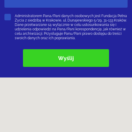
Administratorem Pana/Pani danych osobowych jest Fundacja Pełna
Życia z siedzibą w Krakowie, ul. Dunajewskiego 5/29, 31-133 Kraków.
Dane przetwarzane są wyłącznie w celu ustosunkowania się i
udzielenia odpowiedzi na Pana/Pani korespondencję, jak również w
celu archiwizacji. Przysługuje Panu/Pani prawo dostępu do treści
swoich danych oraz ich poprawiania.