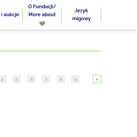
O Fundacji/
Język
 i aukcje
More about
migowy
us
>
4
5
6
7
8
9
10
11
12
13