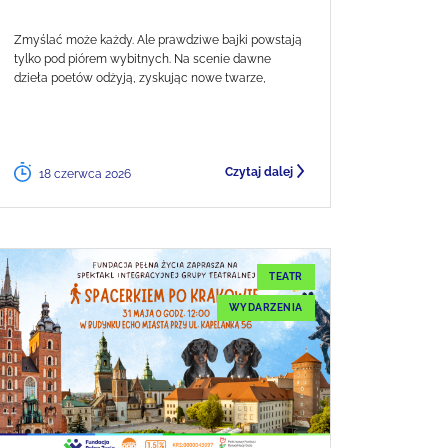
Zmyślać może każdy. Ale prawdziwe bajki powstają
tylko pod piórem wybitnych. Na scenie dawne
dzieła poetów odżyją, zyskując nowe twarze,
Czytaj dalej
18 czerwca 2026
TEATR
WYDARZENIA