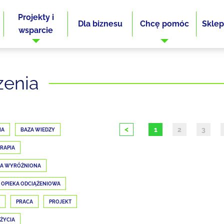
Projekty i
Dla biznesu
Chcę pomóc
Sklep
wsparcie
zenia
<
1
2
3
IA
BAZA WIEDZY
RAPIA
JA WYRÓŻNIONA
OPIEKA ODCIĄŻENIOWA
PRACA
PROJEKT
 ŻYCIA