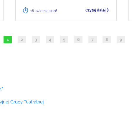
Czytaj dalej
16 kwietnia 2026
1
2
3
4
5
6
7
8
9
.”
cyjnej Grupy Teatralnej