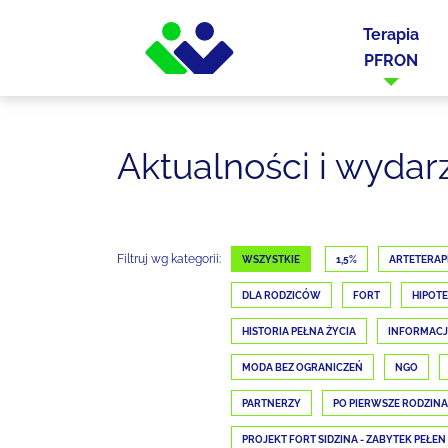
Terapia
PFRON
Aktualności i wydar
Filtruj wg kategorii:
WSZYSTKIE
1,5%
ARTETERAP
DLA RODZICÓW
FORT
HIPOTE
HISTORIA PEŁNA ŻYCIA
INFORMAC
MODA BEZ OGRANICZEŃ
NGO
PARTNERZY
PO PIERWSZE RODZINA
PROJEKT FORT SIDZINA - ZABYTEK PEŁEN