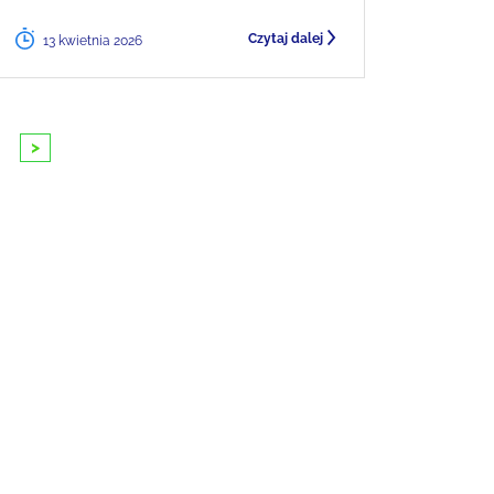
Czytaj dalej
13 kwietnia 2026
>
10
11
12
13
14
15
16
17
18
1