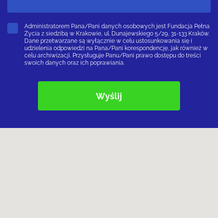
Administratorem Pana/Pani danych osobowych jest Fundacja Pełna
Życia z siedzibą w Krakowie, ul. Dunajewskiego 5/29, 31-133 Kraków.
Dane przetwarzane są wyłącznie w celu ustosunkowania się i
udzielenia odpowiedzi na Pana/Pani korespondencję, jak również w
celu archiwizacji. Przysługuje Panu/Pani prawo dostępu do treści
swoich danych oraz ich poprawiania.