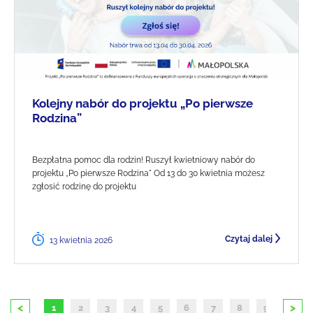
Kolejny nabór do projektu „Po pierwsze
Rodzina”
Bezpłatna pomoc dla rodzin! Ruszył kwietniowy nabór do
projektu „Po pierwsze Rodzina" Od 13 do 30 kwietnia możesz
zgłosić rodzinę do projektu
Czytaj dalej
13 kwietnia 2026
<
>
1
2
3
4
5
6
7
8
9
10