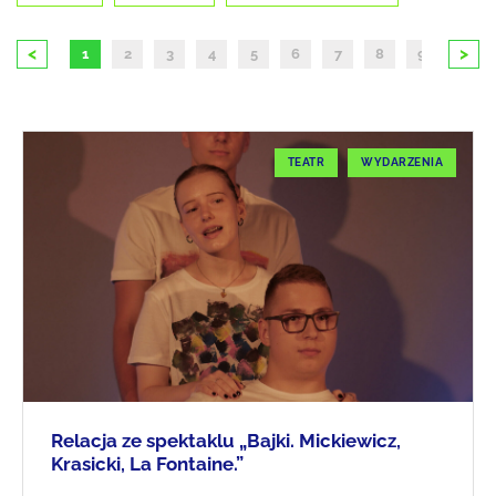
<
>
1
2
3
4
5
6
7
8
9
10
TEATR
WYDARZENIA
Relacja ze spektaklu „Bajki. Mickiewicz,
Krasicki, La Fontaine.”