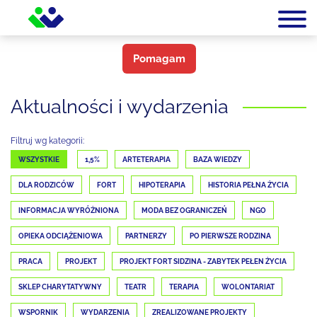
Pomagam
Aktualności i wydarzenia
Filtruj wg kategorii:
WSZYSTKIE
1,5%
ARTETERAPIA
BAZA WIEDZY
DLA RODZICÓW
FORT
HIPOTERAPIA
HISTORIA PEŁNA ŻYCIA
INFORMACJA WYRÓŻNIONA
MODA BEZ OGRANICZEŃ
NGO
OPIEKA ODCIĄŻENIOWA
PARTNERZY
PO PIERWSZE RODZINA
PRACA
PROJEKT
PROJEKT FORT SIDZINA - ZABYTEK PEŁEN ŻYCIA
SKLEP CHARYTATYWNY
TEATR
TERAPIA
WOLONTARIAT
WSPORNIK
WYDARZENIA
ZREALIZOWANE PROJEKTY